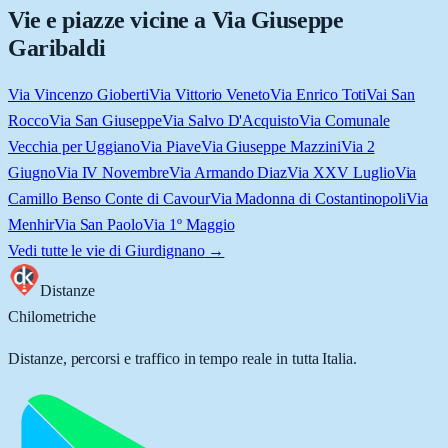
Vie e piazze vicine a
Via Giuseppe
Garibaldi
Via Vincenzo Gioberti
Via Vittorio Veneto
Via Enrico Toti
Vai San
Rocco
Via San Giuseppe
Via Salvo D'Acquisto
Via Comunale
Vecchia per Uggiano
Via Piave
Via Giuseppe Mazzini
Via 2
Giugno
Via IV Novembre
Via Armando Diaz
Via XXV Luglio
Via
Camillo Benso Conte di Cavour
Via Madonna di Costantinopoli
Via
Menhir
Via San Paolo
Via 1º Maggio
Vedi tutte le vie di
Giurdignano
→
Distanze
Chilometriche
Distanze, percorsi e traffico in tempo reale in tutta Italia.