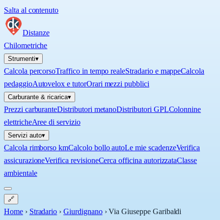
Salta al contenuto
Distanze
Chilometriche
Strumenti
▾
Calcola percorso
Traffico in tempo reale
Stradario e mappe
Calcola
pedaggio
Autovelox e tutor
Orari mezzi pubblici
Carburante & ricarica
▾
Prezzi carburante
Distributori metano
Distributori GPL
Colonnine
elettriche
Aree di servizio
Servizi auto
▾
Calcola rimborso km
Calcolo bollo auto
Le mie scadenze
Verifica
assicurazione
Verifica revisione
Cerca officina autorizzata
Classe
ambientale
🔗
Home
›
Stradario
›
Giurdignano
›
Via Giuseppe Garibaldi