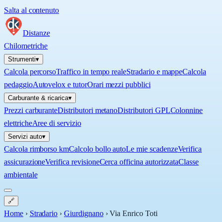
Salta al contenuto
Distanze
Chilometriche
Strumenti
▾
Calcola percorso
Traffico in tempo reale
Stradario e mappe
Calcola
pedaggio
Autovelox e tutor
Orari mezzi pubblici
Carburante & ricarica
▾
Prezzi carburante
Distributori metano
Distributori GPL
Colonnine
elettriche
Aree di servizio
Servizi auto
▾
Calcola rimborso km
Calcolo bollo auto
Le mie scadenze
Verifica
assicurazione
Verifica revisione
Cerca officina autorizzata
Classe
ambientale
🔗
Home
›
Stradario
›
Giurdignano
›
Via Enrico Toti