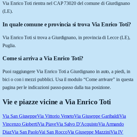
Via Enrico Toti rientra nel CAP 73020 del comune di Giurdignano
(LE).
In quale comune e provincia si trova Via Enrico Toti?
Via Enrico Toti si trova a Giurdignano, in provincia di Lecce (LE),
Puglia.
Come si arriva a Via Enrico Toti?
Puoi raggiungere Via Enrico Toti a Giurdignano in auto, a piedi, in
bici o con i mezzi pubblici. Usa il modulo “Come arrivare” in questa
pagina per le indicazioni passo-passo dalla tua posizione.
Vie e piazze vicine a
Via Enrico Toti
Via San Giuseppe
Via Vittorio Veneto
Via Giuseppe Garibaldi
Via
Vincenzo Gioberti
Via Piave
Via Salvo D'Acquisto
Via Armando
Diaz
Via San Paolo
Vai San Rocco
Via Giuseppe Mazzini
Via IV