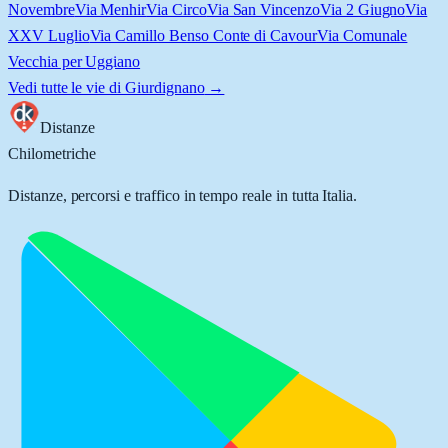
Novembre
Via Menhir
Via Circo
Via San Vincenzo
Via 2 Giugno
Via
XXV Luglio
Via Camillo Benso Conte di Cavour
Via Comunale
Vecchia per Uggiano
Vedi tutte le vie di
Giurdignano
→
Distanze
Chilometriche
Distanze, percorsi e traffico in tempo reale in tutta Italia.