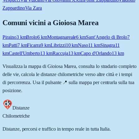
Zappardino
Via Zara
Comuni vicini a
Gioiosa Marea
Piraino
3
km
Brolo
6
km
Montagnareale
6
km
Sant'Angelo di Brolo
7
km
Patti
7
km
Ficarra
9
km
Librizzi
10
km
Naso
11
km
Sinagra
11
km
Castell'Umberto
13
km
Raccuja
13
km
Capo d'Orlando
13
km
Visualizza la mappa di
Gioiosa Marea
, consulta lo stradario completo
delle vie, calcola le distanze chilometriche verso altre città e i tempi
di percorrenza. Usa il pulsante 📍 sulla mappa per centrarla sulla tua
posizione.
Distanze
Chilometriche
Distanze, percorsi e traffico in tempo reale in tutta Italia.