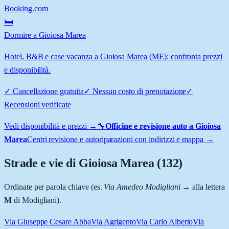
Booking.com
🛏️
Dormire a Gioiosa Marea
Hotel, B&B e case vacanza a Gioiosa Marea (ME): confronta prezzi
e disponibilità.
✓
Cancellazione gratuita
✓
Nessun costo di prenotazione
✓
Recensioni verificate
Vedi disponibilità e prezzi →
🔧
Officine e revisione auto a
Gioiosa
Marea
Centri revisione e autoriparazioni con indirizzi e mappa →
Strade e vie di
Gioiosa Marea
(
132
)
Ordinate per parola chiave (es.
Via Amedeo Modigliani
→ alla lettera
M
di Modigliani).
Via Giuseppe Cesare Abba
Via Agrigento
Via Carlo Alberto
Via