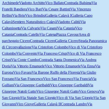
Archimede
Viadotto Architto
Vico Ballato
Contrada Balsima
Via
Fratelli Bandiera
Vico Bari
Via Cesare Battisti
Via Vincenzo
Bellini
Via Brin
Vico Brindisi
Galleria Calavà I
Galleria Capo
Calavà
Sentiero Naturalistico Calavà
Viadotto Calitù
Via
Caltanissetta
Via Calvario
Via Casani
Via Catania
Vico
Catania
Contrada Catello
Via Catena
Piazza Cavour
Area di
parcheggio Cicero
Contrada Cicero
Galleria Cicero
Strada Panoramica
di Circonvallazione
Via Cristoforo Colombo
Vico di Via Cristoforo
Colombo
Via Convento
Via Franceso Crispi
Vico di Via Francesco
Crispi
Via Conte Cumbo
Contrada Santa Domenica
Via Andrea
Doria
Via Vittorio Emanuele
Vico Vittorio Emanuele
Via Enna
Via
Europa
Vico Favara
Via Barone Ruffo della Floresta
Via Giulio
Forzano
Via San Francesco
Vico San Francesco
Via Francia
Via
Galliani
Via Giuseppe Garibaldi
Vico Giuseppe Garibaldi
Via
Giuseppe Natoli Gatto
Vico Giuseppe Natoli Gatto
Vico Genova
Via
San Giorgio
Via Statale San Giorgio
Vico di Via San Giorgio
Via San
Giovanni
Vico Giove
Galleria Calavà II
Contrada Landro
Via