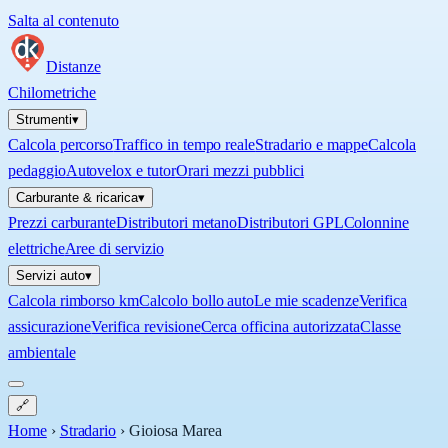
Salta al contenuto
Distanze
Chilometriche
Strumenti
▾
Calcola percorso
Traffico in tempo reale
Stradario e mappe
Calcola
pedaggio
Autovelox e tutor
Orari mezzi pubblici
Carburante & ricarica
▾
Prezzi carburante
Distributori metano
Distributori GPL
Colonnine
elettriche
Aree di servizio
Servizi auto
▾
Calcola rimborso km
Calcolo bollo auto
Le mie scadenze
Verifica
assicurazione
Verifica revisione
Cerca officina autorizzata
Classe
ambientale
🔗
Home
›
Stradario
›
Gioiosa Marea