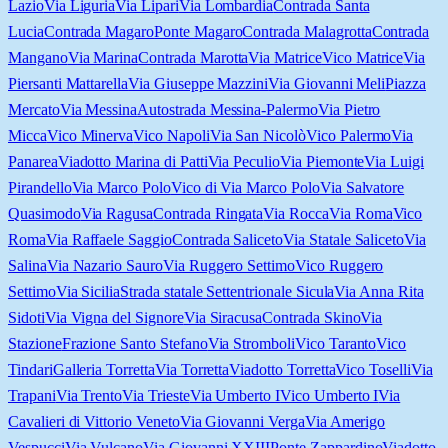
Lazio
Via Liguria
Via Lipari
Via Lombardia
Contrada Santa
Lucia
Contrada Magaro
Ponte Magaro
Contrada Malagrotta
Contrada
Mangano
Via Marina
Contrada Marotta
Via Matrice
Vico Matrice
Via
Piersanti Mattarella
Via Giuseppe Mazzini
Via Giovanni Meli
Piazza
Mercato
Via Messina
Autostrada Messina-Palermo
Via Pietro
Micca
Vico Minerva
Vico Napoli
Via San Nicolò
Vico Palermo
Via
Panarea
Viadotto Marina di Patti
Via Peculio
Via Piemonte
Via Luigi
Pirandello
Via Marco Polo
Vico di Via Marco Polo
Via Salvatore
Quasimodo
Via Ragusa
Contrada Ringata
Via Rocca
Via Roma
Vico
Roma
Via Raffaele Saggio
Contrada Saliceto
Via Statale Saliceto
Via
Salina
Via Nazario Sauro
Via Ruggero Settimo
Vico Ruggero
Settimo
Via Sicilia
Strada statale Settentrionale Sicula
Via Anna Rita
Sidoti
Via Vigna del Signore
Via Siracusa
Contrada Skino
Via
Stazione
Frazione Santo Stefano
Via Stromboli
Vico Taranto
Vico
Tindari
Galleria Torretta
Via Torretta
Viadotto Torretta
Vico Toselli
Via
Trapani
Via Trento
Via Trieste
Via Umberto I
Vico Umberto I
Via
Cavalieri di Vittorio Veneto
Via Giovanni Verga
Via Amerigo
Vespucci
Via Vulcano
Via Giovanni XXIII
Ponte Zappardino
Viadotto