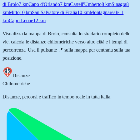
di Brolo
7
km
Capo d'Orlando
7
km
Castell'Umberto
8
km
Sinagra
8
km
Mirto
10
km
San Salvatore di Fitalia
10
km
Montagnareale
11
km
Capri Leone
12
km
Visualizza la mappa di
Brolo
, consulta lo stradario completo delle
vie, calcola le distanze chilometriche verso altre città e i tempi di
percorrenza. Usa il pulsante 📍 sulla mappa per centrarla sulla tua
posizione.
Distanze
Chilometriche
Distanze, percorsi e traffico in tempo reale in tutta Italia.