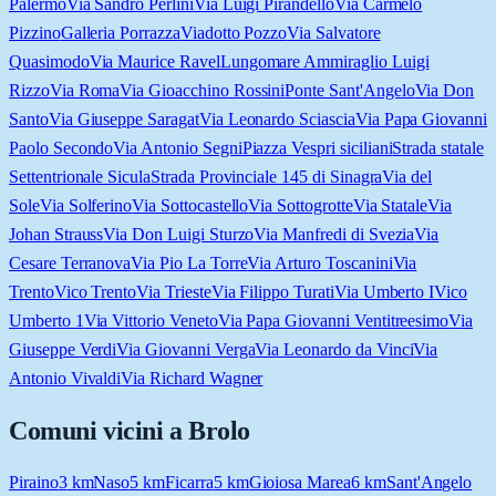
Palermo
Via Sandro Perlini
Via Luigi Pirandello
Via Carmelo
Pizzino
Galleria Porrazza
Viadotto Pozzo
Via Salvatore
Quasimodo
Via Maurice Ravel
Lungomare Ammiraglio Luigi
Rizzo
Via Roma
Via Gioacchino Rossini
Ponte Sant'Angelo
Via Don
Santo
Via Giuseppe Saragat
Via Leonardo Sciascia
Via Papa Giovanni
Paolo Secondo
Via Antonio Segni
Piazza Vespri siciliani
Strada statale
Settentrionale Sicula
Strada Provinciale 145 di Sinagra
Via del
Sole
Via Solferino
Via Sottocastello
Via Sottogrotte
Via Statale
Via
Johan Strauss
Via Don Luigi Sturzo
Via Manfredi di Svezia
Via
Cesare Terranova
Via Pio La Torre
Via Arturo Toscanini
Via
Trento
Vico Trento
Via Trieste
Via Filippo Turati
Via Umberto I
Vico
Umberto 1
Via Vittorio Veneto
Via Papa Giovanni Ventitreesimo
Via
Giuseppe Verdi
Via Giovanni Verga
Via Leonardo da Vinci
Via
Antonio Vivaldi
Via Richard Wagner
Comuni vicini a
Brolo
Piraino
3
km
Naso
5
km
Ficarra
5
km
Gioiosa Marea
6
km
Sant'Angelo