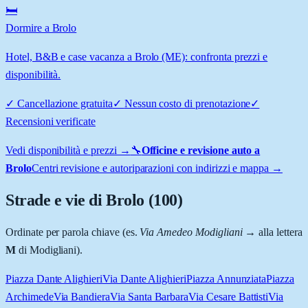
🛏️
Dormire a Brolo
Hotel, B&B e case vacanza a Brolo (ME): confronta prezzi e
disponibilità.
✓
Cancellazione gratuita
✓
Nessun costo di prenotazione
✓
Recensioni verificate
Vedi disponibilità e prezzi →
🔧
Officine e revisione auto a
Brolo
Centri revisione e autoriparazioni con indirizzi e mappa →
Strade e vie di
Brolo
(
100
)
Ordinate per parola chiave (es.
Via Amedeo Modigliani
→ alla lettera
M
di Modigliani).
Piazza Dante Alighieri
Via Dante Alighieri
Piazza Annunziata
Piazza
Archimede
Via Bandiera
Via Santa Barbara
Via Cesare Battisti
Via