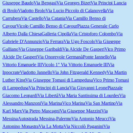
Giuseppe Baudo
Via Bengasi
Via Georges Bizet
Via Principi Lancia
di Brolo
Viadotto Brolo
Via Lucio Piccolo di Calanovella
Via
Carrubera
Via Castello
Via Catania
Via Camillo Benso di
Cavour
Vicolo Camillo Benso di Cavour
Piazza Generale Carlo
Alberto Dalla Chiesa
Galleria Cipolla
Via Cristoforo Colombo
Via
Gabriele D'Annunzio
Via Ferrara
Via Ugo Foscolo
Via Giuseppe
Galliano
Via Giuseppe Garibaldi
Via Alcide De Gasperi
Vico Primo
Alcide De Gasperi
Via Onorevole Germanà
Ponte Iannello
Via
Vittorio Emanuele III
Vicolo 1° Via Vittorio Emanuele III
Via
Ippocrate
Viadotto Jannello
Via John Fitzgerald Kennedy
Via Martin
Luther King
Via Giuseppe Tomasi di Lampedusa
Vico Primo Tomasi
di Lampedusa
Via Principi di Lancia
Via Giovanni Leone
Piazzale
Giacomo Leopardi
Via Libertà
Via Maria Santissima di Lourdes
Via
Alessandro Manzoni
Via Marina
Vico Marina
Via San Martino
Via
Karl Marx
Via Pietro Mascagni
Via Giuseppe Mazzini
Via
Messina
Autostrada Messina-Palermo
Via Antonio Meucci
Via
Antonino Monastra
Via La Motta
Via Niccolò Paganini
Via