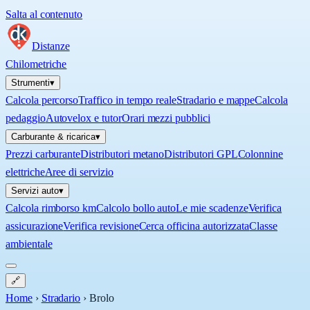
Salta al contenuto
Distanze
Chilometriche
Strumenti
▾
Calcola percorso
Traffico in tempo reale
Stradario e mappe
Calcola
pedaggio
Autovelox e tutor
Orari mezzi pubblici
Carburante & ricarica
▾
Prezzi carburante
Distributori metano
Distributori GPL
Colonnine
elettriche
Aree di servizio
Servizi auto
▾
Calcola rimborso km
Calcolo bollo auto
Le mie scadenze
Verifica
assicurazione
Verifica revisione
Cerca officina autorizzata
Classe
ambientale
🔗
Home
›
Stradario
›
Brolo