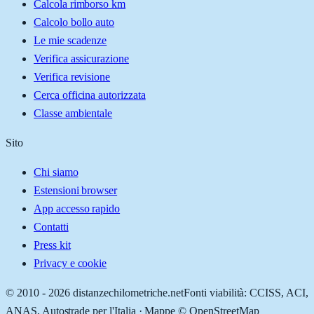
Calcola rimborso km
Calcolo bollo auto
Le mie scadenze
Verifica assicurazione
Verifica revisione
Cerca officina autorizzata
Classe ambientale
Sito
Chi siamo
Estensioni browser
App accesso rapido
Contatti
Press kit
Privacy e cookie
© 2010 -
2026
distanzechilometriche.net
Fonti viabilità: CCISS, ACI,
ANAS, Autostrade per l'Italia · Mappe © OpenStreetMap