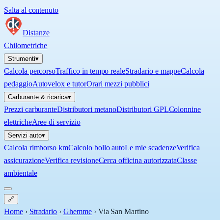
Salta al contenuto
Distanze
Chilometriche
Strumenti
▾
Calcola percorso
Traffico in tempo reale
Stradario e mappe
Calcola
pedaggio
Autovelox e tutor
Orari mezzi pubblici
Carburante & ricarica
▾
Prezzi carburante
Distributori metano
Distributori GPL
Colonnine
elettriche
Aree di servizio
Servizi auto
▾
Calcola rimborso km
Calcolo bollo auto
Le mie scadenze
Verifica
assicurazione
Verifica revisione
Cerca officina autorizzata
Classe
ambientale
🔗
Home
›
Stradario
›
Ghemme
›
Via San Martino