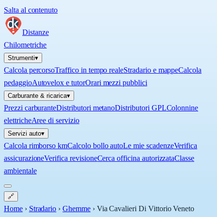
Salta al contenuto
Distanze
Chilometriche
Strumenti
▾
Calcola percorso
Traffico in tempo reale
Stradario e mappe
Calcola
pedaggio
Autovelox e tutor
Orari mezzi pubblici
Carburante & ricarica
▾
Prezzi carburante
Distributori metano
Distributori GPL
Colonnine
elettriche
Aree di servizio
Servizi auto
▾
Calcola rimborso km
Calcolo bollo auto
Le mie scadenze
Verifica
assicurazione
Verifica revisione
Cerca officina autorizzata
Classe
ambientale
🔗
Home
›
Stradario
›
Ghemme
›
Via Cavalieri Di Vittorio Veneto