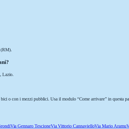
 (RM).
ani?
, Lazio.
bici o con i mezzi pubblici. Usa il modulo “Come arrivare” in questa pag
Brondi
Via Gennaro Tescione
Via Vittorio Cannaviello
Via Mario Aramu
V