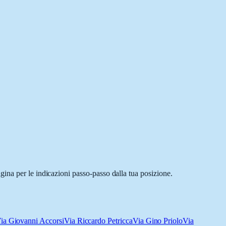
ina per le indicazioni passo-passo dalla tua posizione.
ia Giovanni Accorsi
Via Riccardo Petricca
Via Gino Priolo
Via