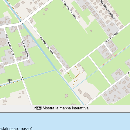
📍
🗺️ Mostra la mappa interattiva
radali passo passo)