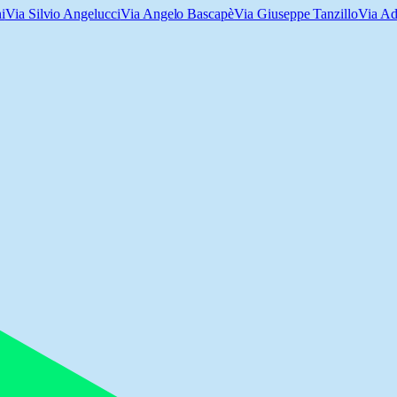
i
Via Silvio Angelucci
Via Angelo Bascapè
Via Giuseppe Tanzillo
Via Ad