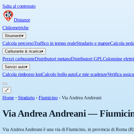
Salta al contenuto
Distanze
Chilometriche
Strumenti
▾
Calcola percorso
Traffico in tempo reale
Stradario e mappe
Calcola ped
Carburante & ricarica
▾
Prezzi carburante
Distributori metano
Distributori GPL
Colonnine elettr
Servizi auto
▾
Calcola rimborso km
Calcolo bollo auto
Le mie scadenze
Verifica assic
🔗
Home
›
Stradario
›
Fiumicino
›
Via Andrea Andreani
Via Andrea Andreani
—
Fiumici
Via Andrea Andreani è una via di Fiumicino, in provincia di Roma (RM),