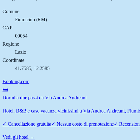
Comune
Fiumicino
(
RM
)
CAP
00054
Regione
Lazio
Coordinate
41.7585
,
12.2585
Booking.com
🛏️
Dormi a due passi da Via Andrea Andreani
Hotel, B&B e case vacanza vicinissimi a Via Andrea Andreani, Fiumicin
✓
Cancellazione gratuita
✓
Nessun costo di prenotazione
✓
Recensioni
Vedi gli hotel →