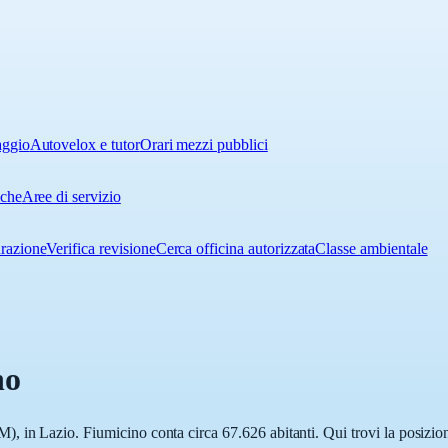
aggio
Autovelox e tutor
Orari mezzi pubblici
iche
Aree di servizio
urazione
Verifica revisione
Cerca officina autorizzata
Classe ambientale
no
 in Lazio. Fiumicino conta circa 67.626 abitanti. Qui trovi la posizione