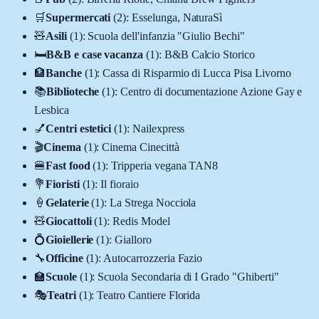
🛒
Supermercati
(
2
)
:
Esselunga, NaturaSì
🧸
Asili
(
1
)
:
Scuola dell'infanzia "Giulio Bechi"
🛏️
B&B e case vacanza
(
1
)
:
B&B Calcio Storico
🏦
Banche
(
1
)
:
Cassa di Risparmio di Lucca Pisa Livorno
📚
Biblioteche
(
1
)
:
Centro di documentazione Azione Gay e
Lesbica
💅
Centri estetici
(
1
)
:
Nailexpress
🎬
Cinema
(
1
)
:
Cinema Cinecittà
🍔
Fast food
(
1
)
:
Tripperia vegana TAN8
💐
Fioristi
(
1
)
:
Il fioraio
🍦
Gelaterie
(
1
)
:
La Strega Nocciola
🧸
Giocattoli
(
1
)
:
Redis Model
💍
Gioiellerie
(
1
)
:
Gialloro
🔧
Officine
(
1
)
:
Autocarrozzeria Fazio
🏫
Scuole
(
1
)
:
Scuola Secondaria di I Grado "Ghiberti"
🎭
Teatri
(
1
)
:
Teatro Cantiere Florida