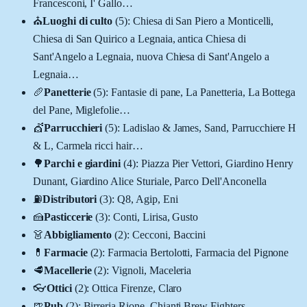
Francesconi, I' Gallo
…
⛪
Luoghi di culto
(
5
)
:
Chiesa di San Piero a Monticelli,
Chiesa di San Quirico a Legnaia, antica Chiesa di
Sant'Angelo a Legnaia, nuova Chiesa di Sant'Angelo a
Legnaia
…
🥖
Panetterie
(
5
)
:
Fantasie di pane, La Panetteria, La Bottega
del Pane, Miglefolie
…
💇
Parrucchieri
(
5
)
:
Ladislao & James, Sand, Parrucchiere H
& L, Carmela ricci hair
…
🌳
Parchi e giardini
(
4
)
:
Piazza Pier Vettori, Giardino Henry
Dunant, Giardino Alice Sturiale, Parco Dell'Anconella
⛽
Distributori
(
3
)
:
Q8, Agip, Eni
🍰
Pasticcerie
(
3
)
:
Conti, Lirisa, Gusto
👗
Abbigliamento
(
2
)
:
Cecconi, Baccini
💊
Farmacie
(
2
)
:
Farmacia Bertolotti, Farmacia del Pignone
🥩
Macellerie
(
2
)
:
Vignoli, Maceleria
👓
Ottici
(
2
)
:
Ottica Firenze, Claro
🍺
Pub
(
2
)
:
Birreria Rione, Chianti Brew Fighters