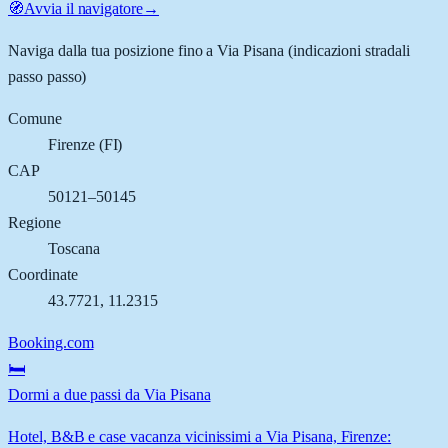
🧭
Avvia il navigatore
→
Naviga dalla tua posizione fino a
Via Pisana
(indicazioni stradali
passo passo)
Comune
Firenze
(
FI
)
CAP
50121–50145
Regione
Toscana
Coordinate
43.7721
,
11.2315
Booking.com
🛏️
Dormi a due passi da Via Pisana
Hotel, B&B e case vacanza vicinissimi a Via Pisana, Firenze: