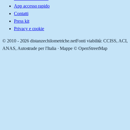
App accesso rapido
Contatti
Press kit
Privacy e cookie
© 2010 -
2026
distanzechilometriche.net
Fonti viabilità: CCISS, ACI,
ANAS, Autostrade per l'Italia · Mappe © OpenStreetMap