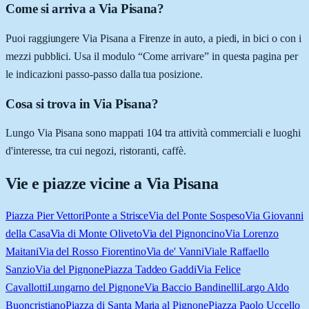
Come si arriva a Via Pisana?
Puoi raggiungere Via Pisana a Firenze in auto, a piedi, in bici o con i
mezzi pubblici. Usa il modulo “Come arrivare” in questa pagina per
le indicazioni passo-passo dalla tua posizione.
Cosa si trova in Via Pisana?
Lungo Via Pisana sono mappati 104 tra attività commerciali e luoghi
d'interesse, tra cui negozi, ristoranti, caffè.
Vie e piazze vicine a
Via Pisana
Piazza Pier Vettori
Ponte a Strisce
Via del Ponte Sospeso
Via Giovanni
della Casa
Via di Monte Oliveto
Via del Pignoncino
Via Lorenzo
Maitani
Via del Rosso Fiorentino
Via de' Vanni
Viale Raffaello
Sanzio
Via del Pignone
Piazza Taddeo Gaddi
Via Felice
Cavallotti
Lungarno del Pignone
Via Baccio Bandinelli
Largo Aldo
Buoncristiano
Piazza di Santa Maria al Pignone
Piazza Paolo Uccello