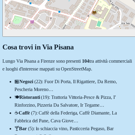
Cosa trovi in
Via Pisana
Lungo
Via Pisana
a
Firenze
sono presenti
104
tra attività commerciali
e luoghi d'interesse mappati su OpenStreetMap.
🏪
Negozi
(
22
)
:
Fuor Di Porta, Il Rigattiere, Da Remo,
Pescheria Moreno
…
🍽️
Ristoranti
(
19
)
:
Trattoria Vittoria-Pesce & Pizza, I’
Rinforzino, Pizzeria Da Salvatore, Ir Tegame
…
☕
Caffè
(
7
)
:
Caffè della Federiga, Caffè Diamante, La
Fabbrica del Pane, Cava Giove
…
🍸
Bar
(
5
)
:
lo schiaccia vino, Pasticceria Pegaso, Bar