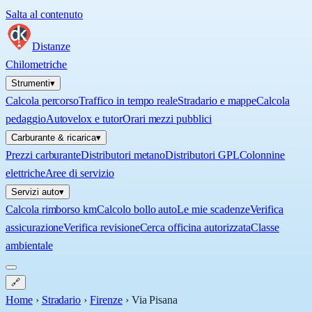
Salta al contenuto
Distanze
Chilometriche
Strumenti
▾
Calcola percorso
Traffico in tempo reale
Stradario e mappe
Calcola
pedaggio
Autovelox e tutor
Orari mezzi pubblici
Carburante & ricarica
▾
Prezzi carburante
Distributori metano
Distributori GPL
Colonnine
elettriche
Aree di servizio
Servizi auto
▾
Calcola rimborso km
Calcolo bollo auto
Le mie scadenze
Verifica
assicurazione
Verifica revisione
Cerca officina autorizzata
Classe
ambientale
🔗
Home
›
Stradario
›
Firenze
›
Via Pisana