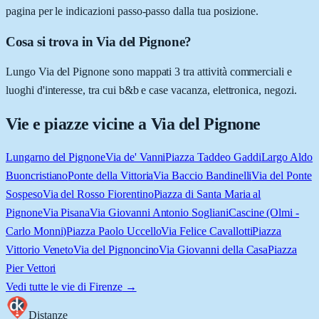
pagina per le indicazioni passo-passo dalla tua posizione.
Cosa si trova in Via del Pignone?
Lungo Via del Pignone sono mappati 3 tra attività commerciali e
luoghi d'interesse, tra cui b&b e case vacanza, elettronica, negozi.
Vie e piazze vicine a
Via del Pignone
Lungarno del Pignone
Via de' Vanni
Piazza Taddeo Gaddi
Largo Aldo
Buoncristiano
Ponte della Vittoria
Via Baccio Bandinelli
Via del Ponte
Sospeso
Via del Rosso Fiorentino
Piazza di Santa Maria al
Pignone
Via Pisana
Via Giovanni Antonio Sogliani
Cascine (Olmi -
Carlo Monni)
Piazza Paolo Uccello
Via Felice Cavallotti
Piazza
Vittorio Veneto
Via del Pignoncino
Via Giovanni della Casa
Piazza
Pier Vettori
Vedi tutte le vie di
Firenze
→
Distanze