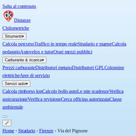
Salta al contenuto
Distanze
Chilometriche
Strumenti
▾
Calcola percorso
Traffico in tempo reale
Stradario e mappe
Calcola
pedaggio
Autovelox e tutor
Orari mezzi pubblici
Carburante & ricarica
▾
Prezzi carburante
Distributori metano
Distributori GPL
Colonnine
elettriche
Aree di servizio
Servizi auto
▾
Calcola rimborso km
Calcolo bollo auto
Le mie scadenze
Verifica
assicurazione
Verifica revisione
Cerca officina autorizzata
Classe
ambientale
🔗
Home
›
Stradario
›
Firenze
›
Via del Pignone