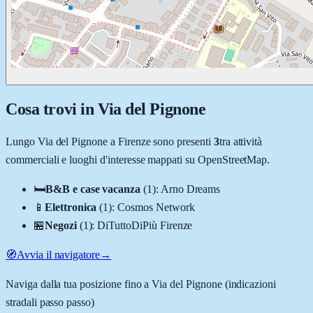
Cosa trovi in
Via del Pignone
Lungo
Via del Pignone
a
Firenze
sono presenti
3
tra attività
commerciali e luoghi d'interesse mappati su OpenStreetMap.
🛏️
B&B e case vacanza
(
1
)
:
Arno Dreams
📱
Elettronica
(
1
)
:
Cosmos Network
🏪
Negozi
(
1
)
:
DiTuttoDiPiù Firenze
🧭
Avvia il navigatore
→
Naviga dalla tua posizione fino a
Via del Pignone
(indicazioni
stradali passo passo)