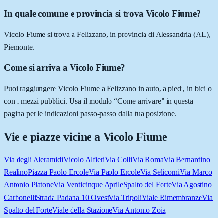
In quale comune e provincia si trova Vicolo Fiume?
Vicolo Fiume si trova a Felizzano, in provincia di Alessandria (AL),
Piemonte.
Come si arriva a Vicolo Fiume?
Puoi raggiungere Vicolo Fiume a Felizzano in auto, a piedi, in bici o
con i mezzi pubblici. Usa il modulo “Come arrivare” in questa
pagina per le indicazioni passo-passo dalla tua posizione.
Vie e piazze vicine a
Vicolo Fiume
Via degli Aleramidi
Vicolo Alfieri
Via Colli
Via Roma
Via Bernardino
Realino
Piazza Paolo Ercole
Via Paolo Ercole
Via Selicorni
Via Marco
Antonio Platone
Via Venticinque Aprile
Spalto del Forte
Via Agostino
Carbonelli
Strada Padana 10 Ovest
Via Tripoli
Viale Rimembranze
Via
Spalto del Forte
Viale della Stazione
Via Antonio Zoia