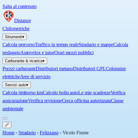
Salta al contenuto
Distanze
Chilometriche
Strumenti
▾
Calcola percorso
Traffico in tempo reale
Stradario e mappe
Calcola
pedaggio
Autovelox e tutor
Orari mezzi pubblici
Carburante & ricarica
▾
Prezzi carburante
Distributori metano
Distributori GPL
Colonnine
elettriche
Aree di servizio
Servizi auto
▾
Calcola rimborso km
Calcolo bollo auto
Le mie scadenze
Verifica
assicurazione
Verifica revisione
Cerca officina autorizzata
Classe
ambientale
🔗
Home
›
Stradario
›
Felizzano
›
Vicolo Fiume