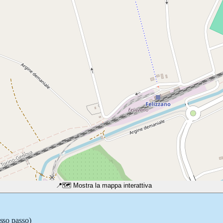
📍
🗺️ Mostra la mappa interattiva
asso passo)