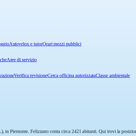
aggio
Autovelox e tutor
Orari mezzi pubblici
iche
Aree di servizio
urazione
Verifica revisione
Cerca officina autorizzata
Classe ambientale
), in Piemonte. Felizzano conta circa 2421 abitanti. Qui trovi la posizio