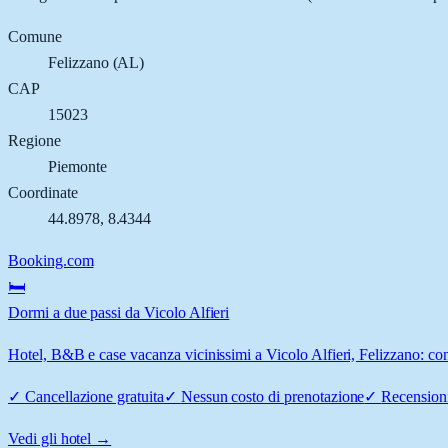
Comune
Felizzano
(
AL
)
CAP
15023
Regione
Piemonte
Coordinate
44.8978
,
8.4344
Booking.com
🛏️
Dormi a due passi da Vicolo Alfieri
Hotel, B&B e case vacanza vicinissimi a Vicolo Alfieri, Felizzano: conf
✓
Cancellazione gratuita
✓
Nessun costo di prenotazione
✓
Recensioni
Vedi gli hotel →