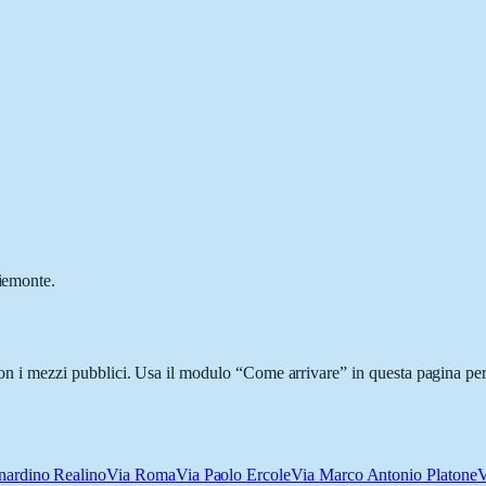
Piemonte.
 con i mezzi pubblici. Usa il modulo “Come arrivare” in questa pagina per
nardino Realino
Via Roma
Via Paolo Ercole
Via Marco Antonio Platone
V