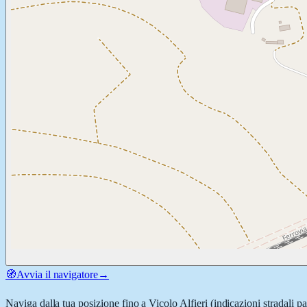
🧭
Avvia il navigatore
→
Naviga dalla tua posizione fino a
Vicolo Alfieri
(indicazioni stradali p