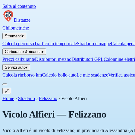
Salta al contenuto
Distanze
Chilometriche
Strumenti
▾
Calcola percorso
Traffico in tempo reale
Stradario e mappe
Calcola ped
Carburante & ricarica
▾
Prezzi carburante
Distributori metano
Distributori GPL
Colonnine elettr
Servizi auto
▾
Calcola rimborso km
Calcolo bollo auto
Le mie scadenze
Verifica assic
🔗
Home
›
Stradario
›
Felizzano
›
Vicolo Alfieri
Vicolo Alfieri
—
Felizzano
Vicolo Alfieri è un vicolo di Felizzano, in provincia di Alessandria (AL