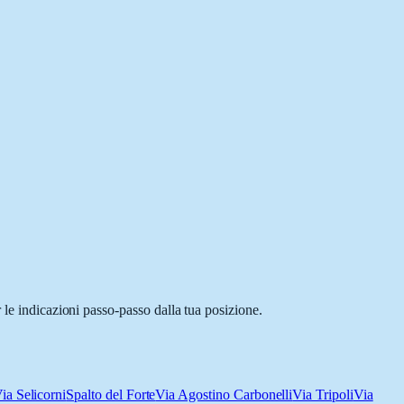
 le indicazioni passo-passo dalla tua posizione.
ia Selicorni
Spalto del Forte
Via Agostino Carbonelli
Via Tripoli
Via