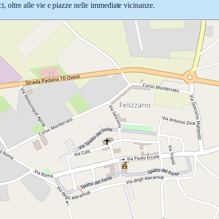
ci, oltre alle vie e piazze nelle immediate vicinanze.