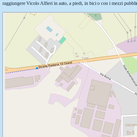
raggiungere Vicolo Alfieri in auto, a piedi, in bici o con i mezzi pubbli