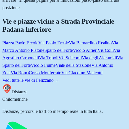
arrivare” in questa pagina per le indicazioni passo-passo dalla tua
posizione.
Vie e piazze vicine a
Strada Provinciale
Padana Inferiore
Piazza Paolo Ercole
Via Paolo Ercole
Via Bernardino Realino
Via
Marco Antonio Platone
Spalto del Forte
Vicolo Alfieri
Via Colli
Via
Agostino Carbonelli
Via Tripoli
Via Selicorni
Via degli Aleramidi
Via
Spalto del Forte
Vicolo Fiume
Viale della Stazione
Via Antonio
Zoia
Via Roma
Corso Monferrato
Via Giacomo Matteotti
Vedi tutte le vie di
Felizzano
→
Distanze
Chilometriche
Distanze, percorsi e traffico in tempo reale in tutta Italia.