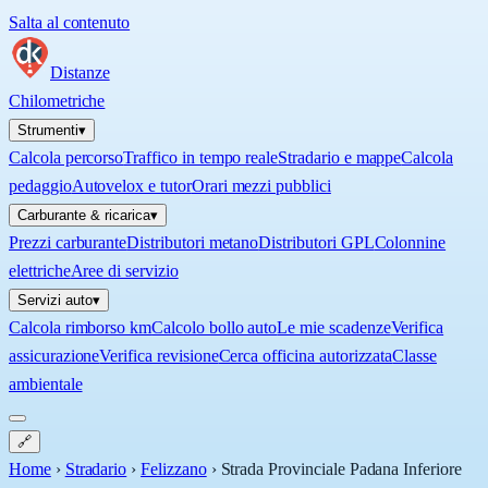
Salta al contenuto
Distanze
Chilometriche
Strumenti
▾
Calcola percorso
Traffico in tempo reale
Stradario e mappe
Calcola
pedaggio
Autovelox e tutor
Orari mezzi pubblici
Carburante & ricarica
▾
Prezzi carburante
Distributori metano
Distributori GPL
Colonnine
elettriche
Aree di servizio
Servizi auto
▾
Calcola rimborso km
Calcolo bollo auto
Le mie scadenze
Verifica
assicurazione
Verifica revisione
Cerca officina autorizzata
Classe
ambientale
🔗
Home
›
Stradario
›
Felizzano
›
Strada Provinciale Padana Inferiore