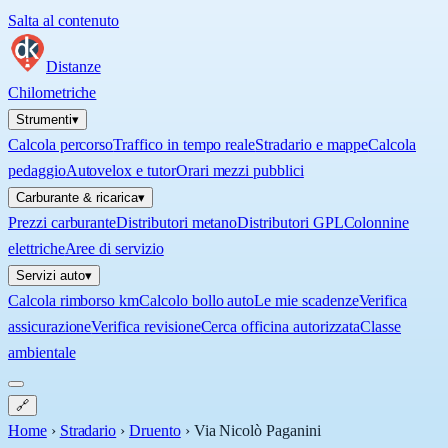
Salta al contenuto
Distanze
Chilometriche
Strumenti
▾
Calcola percorso
Traffico in tempo reale
Stradario e mappe
Calcola
pedaggio
Autovelox e tutor
Orari mezzi pubblici
Carburante & ricarica
▾
Prezzi carburante
Distributori metano
Distributori GPL
Colonnine
elettriche
Aree di servizio
Servizi auto
▾
Calcola rimborso km
Calcolo bollo auto
Le mie scadenze
Verifica
assicurazione
Verifica revisione
Cerca officina autorizzata
Classe
ambientale
🔗
Home
›
Stradario
›
Druento
›
Via Nicolò Paganini