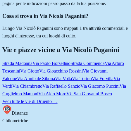
pagina per le indicazioni passo-passo dalla tua posizione.
Cosa si trova in Via Nicolò Paganini?
Lungo Via Nicolò Paganini sono mappati 1 tra attività commerciali e
luoghi d'interesse, tra cui luoghi di culto.
Vie e piazze vicine a
Via Nicolò Paganini
Strada Madonna
Via Paolo Borsellino
Strada Commenda
Via Arturo
Toscanini
Via Giotto
Via Gioacchino Rossini
Via Giovanni
Falcone
Via Annibale Sibona
Via Volta
Via Torino
Via Forvilla
Via
Verdi
Via Chiambretto
Via Raffaello Sanzio
Via Giacomo Puccini
Via
Guglielmo Marconi
Via Aldo Moro
Via San Giovanni Bosco
Vedi tutte le vie di
Druento
→
Distanze
Chilometriche