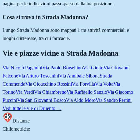
pagina per le indicazioni passo-passo dalla tua posizione.
Cosa si trova in Strada Madonna?
Lungo Strada Madonna sono mappati 1 tra attività commerciali e
luoghi d'interesse, tra cui farmacie.
Vie e piazze vicine a
Strada Madonna
Via Nicolò Paganini
Via Paolo Borsellino
Via Giotto
Via Giovanni
Falcone
Via Arturo Toscanini
Via Annibale Sibona
Strada
Commenda
Via Gioacchino Rossini
Via Forvilla
Via Volta
Via
Torino
Via Verdi
Via Chiambretto
Via Raffaello Sanzio
Via Giacomo
Puccini
Via San Giovanni Bosco
Via Aldo Moro
Via Sandro Pertini
Vedi tutte le vie di
Druento
→
Distanze
Chilometriche