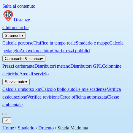
Salta al contenuto
Distanze
Chilometriche
Strumenti
▾
Calcola percorso
Traffico in tempo reale
Stradario e mappe
Calcola
pedaggio
Autovelox e tutor
Orari mezzi pubblici
Carburante & ricarica
▾
Prezzi carburante
Distributori metano
Distributori GPL
Colonnine
elettriche
Aree di servizio
Servizi auto
▾
Calcola rimborso km
Calcolo bollo auto
Le mie scadenze
Verifica
assicurazione
Verifica revisione
Cerca officina autorizzata
Classe
ambientale
🔗
Home
›
Stradario
›
Druento
›
Strada Madonna