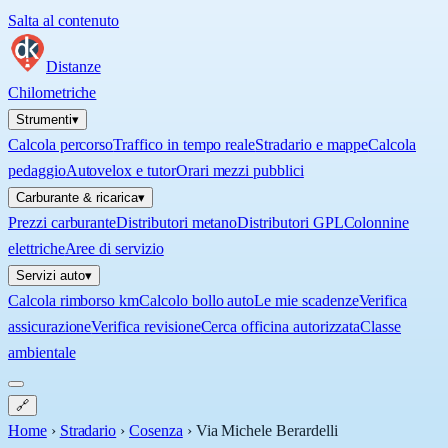
Salta al contenuto
Distanze
Chilometriche
Strumenti
▾
Calcola percorso
Traffico in tempo reale
Stradario e mappe
Calcola
pedaggio
Autovelox e tutor
Orari mezzi pubblici
Carburante & ricarica
▾
Prezzi carburante
Distributori metano
Distributori GPL
Colonnine
elettriche
Aree di servizio
Servizi auto
▾
Calcola rimborso km
Calcolo bollo auto
Le mie scadenze
Verifica
assicurazione
Verifica revisione
Cerca officina autorizzata
Classe
ambientale
🔗
Home
›
Stradario
›
Cosenza
›
Via Michele Berardelli