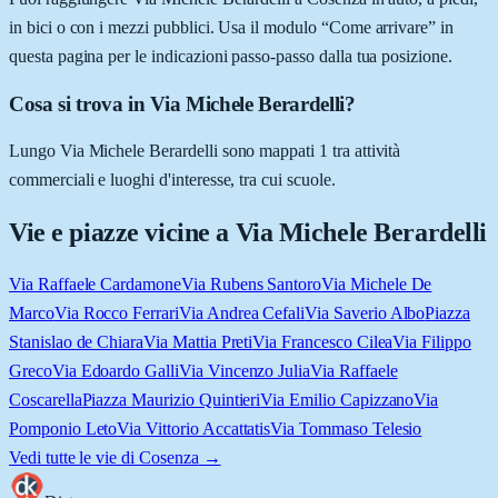
in bici o con i mezzi pubblici. Usa il modulo “Come arrivare” in
questa pagina per le indicazioni passo-passo dalla tua posizione.
Cosa si trova in Via Michele Berardelli?
Lungo Via Michele Berardelli sono mappati 1 tra attività
commerciali e luoghi d'interesse, tra cui scuole.
Vie e piazze vicine a
Via Michele Berardelli
Via Raffaele Cardamone
Via Rubens Santoro
Via Michele De
Marco
Via Rocco Ferrari
Via Andrea Cefali
Via Saverio Albo
Piazza
Stanislao de Chiara
Via Mattia Preti
Via Francesco Cilea
Via Filippo
Greco
Via Edoardo Galli
Via Vincenzo Julia
Via Raffaele
Coscarella
Piazza Maurizio Quintieri
Via Emilio Capizzano
Via
Pomponio Leto
Via Vittorio Accattatis
Via Tommaso Telesio
Vedi tutte le vie di
Cosenza
→