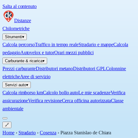
Salta al contenuto
Distanze
Chilometriche
Strumenti
▾
Calcola percorso
Traffico in tempo reale
Stradario e mappe
Calcola
pedaggio
Autovelox e tutor
Orari mezzi pubblici
Carburante & ricarica
▾
Prezzi carburante
Distributori metano
Distributori GPL
Colonnine
elettriche
Aree di servizio
Servizi auto
▾
Calcola rimborso km
Calcolo bollo auto
Le mie scadenze
Verifica
assicurazione
Verifica revisione
Cerca officina autorizzata
Classe
ambientale
🔗
Home
›
Stradario
›
Cosenza
›
Piazza Stanislao de Chiara