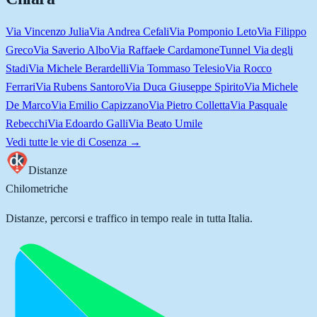
Via Vincenzo Julia
Via Andrea Cefali
Via Pomponio Leto
Via Filippo
Greco
Via Saverio Albo
Via Raffaele Cardamone
Tunnel Via degli
Stadi
Via Michele Berardelli
Via Tommaso Telesio
Via Rocco
Ferrari
Via Rubens Santoro
Via Duca Giuseppe Spirito
Via Michele
De Marco
Via Emilio Capizzano
Via Pietro Colletta
Via Pasquale
Rebecchi
Via Edoardo Galli
Via Beato Umile
Vedi tutte le vie di
Cosenza
→
Distanze
Chilometriche
Distanze, percorsi e traffico in tempo reale in tutta Italia.