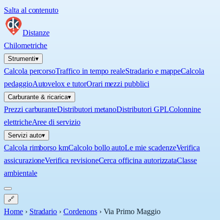
Salta al contenuto
Distanze
Chilometriche
Strumenti
▾
Calcola percorso
Traffico in tempo reale
Stradario e mappe
Calcola
pedaggio
Autovelox e tutor
Orari mezzi pubblici
Carburante & ricarica
▾
Prezzi carburante
Distributori metano
Distributori GPL
Colonnine
elettriche
Aree di servizio
Servizi auto
▾
Calcola rimborso km
Calcolo bollo auto
Le mie scadenze
Verifica
assicurazione
Verifica revisione
Cerca officina autorizzata
Classe
ambientale
🔗
Home
›
Stradario
›
Cordenons
›
Via Primo Maggio