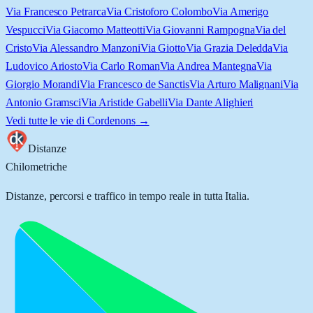
Via Francesco Petrarca
Via Cristoforo Colombo
Via Amerigo
Vespucci
Via Giacomo Matteotti
Via Giovanni Rampogna
Via del
Cristo
Via Alessandro Manzoni
Via Giotto
Via Grazia Deledda
Via
Ludovico Ariosto
Via Carlo Roman
Via Andrea Mantegna
Via
Giorgio Morandi
Via Francesco de Sanctis
Via Arturo Malignani
Via
Antonio Gramsci
Via Aristide Gabelli
Via Dante Alighieri
Vedi tutte le vie di
Cordenons
→
Distanze
Chilometriche
Distanze, percorsi e traffico in tempo reale in tutta Italia.