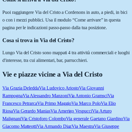
Puoi raggiungere Via del Cristo a Cordenons in auto, a piedi, in bici
o con i mezzi pubblici. Usa il modulo “Come arrivare” in questa
pagina per le indicazioni passo-passo dalla tua posizione.
Cosa si trova in Via del Cristo?
Lungo Via del Cristo sono mappati 4 tra attività commerciali e luoghi
d'interesse, tra cui alimentari, bar, parrucchieri.
Vie e piazze vicine a
Via del Cristo
Via Grazia Deledda
Via Ludovico Ariosto
Via Giovanni
Rampogna
Via Alessandro Manzoni
Via Antonio Gramsci
Via
Francesco Petrarca
Via Primo Maggio
Via Marco Polo
Via Elio
Riosa
Via Gerardo Manias
Via Amerigo Vespucci
Via Arturo
Malignani
Via Cristoforo Colombo
Via generale Gaetano Giardino
Via
Giacomo Matteotti
Via Armando Diaz
Via Maestra
Via Giuseppe