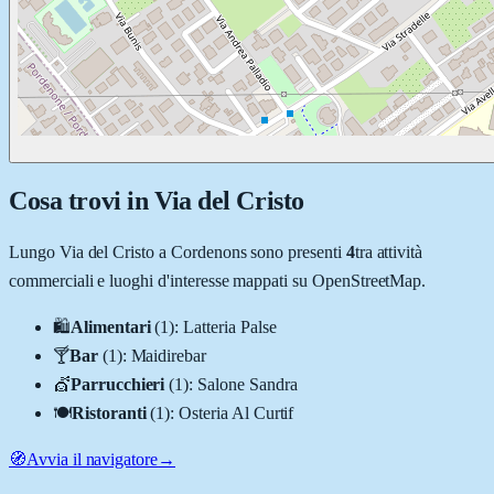
Cosa trovi in
Via del Cristo
Lungo
Via del Cristo
a
Cordenons
sono presenti
4
tra attività
commerciali e luoghi d'interesse mappati su OpenStreetMap.
🛍️
Alimentari
(
1
)
:
Latteria Palse
🍸
Bar
(
1
)
:
Maidirebar
💇
Parrucchieri
(
1
)
:
Salone Sandra
🍽️
Ristoranti
(
1
)
:
Osteria Al Curtif
🧭
Avvia il navigatore
→