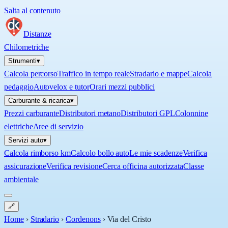
Salta al contenuto
Distanze
Chilometriche
Strumenti
▾
Calcola percorso
Traffico in tempo reale
Stradario e mappe
Calcola
pedaggio
Autovelox e tutor
Orari mezzi pubblici
Carburante & ricarica
▾
Prezzi carburante
Distributori metano
Distributori GPL
Colonnine
elettriche
Aree di servizio
Servizi auto
▾
Calcola rimborso km
Calcolo bollo auto
Le mie scadenze
Verifica
assicurazione
Verifica revisione
Cerca officina autorizzata
Classe
ambientale
🔗
Home
›
Stradario
›
Cordenons
›
Via del Cristo