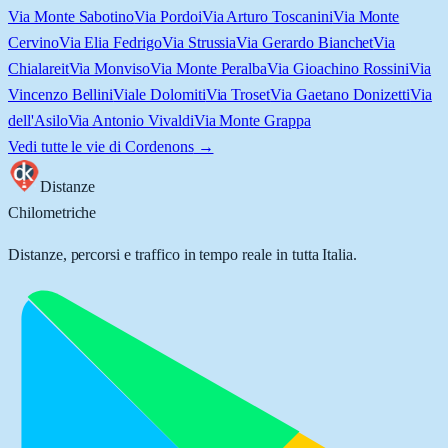
Via Monte Sabotino
Via Pordoi
Via Arturo Toscanini
Via Monte
Cervino
Via Elia Fedrigo
Via Strussia
Via Gerardo Bianchet
Via
Chialareit
Via Monviso
Via Monte Peralba
Via Gioachino Rossini
Via
Vincenzo Bellini
Viale Dolomiti
Via Troset
Via Gaetano Donizetti
Via
dell'Asilo
Via Antonio Vivaldi
Via Monte Grappa
Vedi tutte le vie di
Cordenons
→
Distanze
Chilometriche
Distanze, percorsi e traffico in tempo reale in tutta Italia.