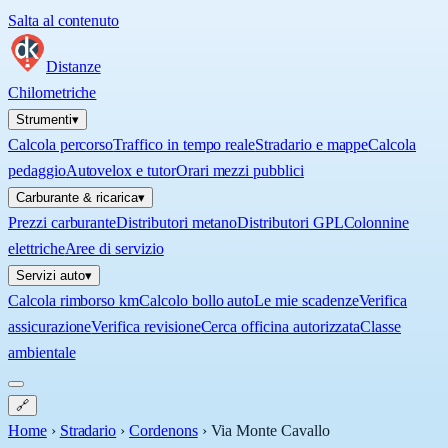
Salta al contenuto
Distanze
Chilometriche
Strumenti
▾
Calcola percorso
Traffico in tempo reale
Stradario e mappe
Calcola
pedaggio
Autovelox e tutor
Orari mezzi pubblici
Carburante & ricarica
▾
Prezzi carburante
Distributori metano
Distributori GPL
Colonnine
elettriche
Aree di servizio
Servizi auto
▾
Calcola rimborso km
Calcolo bollo auto
Le mie scadenze
Verifica
assicurazione
Verifica revisione
Cerca officina autorizzata
Classe
ambientale
🔗
Home
›
Stradario
›
Cordenons
›
Via Monte Cavallo