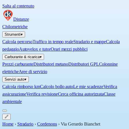
Salta al contenuto
Distanze
Chilometriche
Strumenti
▾
Calcola percorso
Traffico in tempo reale
Stradario e mappe
Calcola
pedaggio
Autovelox e tutor
Orari mezzi pubblici
Carburante & ricarica
▾
Prezzi carburante
Distributori metano
Distributori GPL
Colonnine
elettriche
Aree di servizio
Servizi auto
▾
Calcola rimborso km
Calcolo bollo auto
Le mie scadenze
Verifica
assicurazione
Verifica revisione
Cerca officina autorizzata
Classe
ambientale
🔗
Home
›
Stradario
›
Cordenons
›
Via Gerardo Bianchet