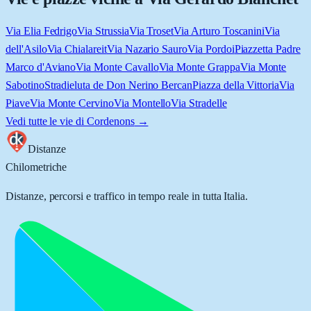
Via Elia Fedrigo
Via Strussia
Via Troset
Via Arturo Toscanini
Via
dell'Asilo
Via Chialareit
Via Nazario Sauro
Via Pordoi
Piazzetta Padre
Marco d'Aviano
Via Monte Cavallo
Via Monte Grappa
Via Monte
Sabotino
Stradieluta de Don Nerino Bercan
Piazza della Vittoria
Via
Piave
Via Monte Cervino
Via Montello
Via Stradelle
Vedi tutte le vie di
Cordenons
→
Distanze
Chilometriche
Distanze, percorsi e traffico in tempo reale in tutta Italia.