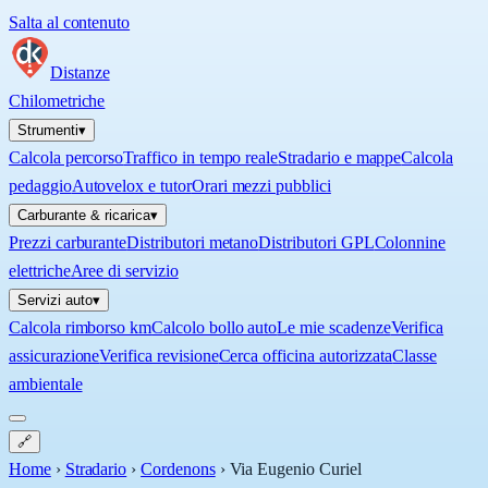
Salta al contenuto
Distanze
Chilometriche
Strumenti
▾
Calcola percorso
Traffico in tempo reale
Stradario e mappe
Calcola
pedaggio
Autovelox e tutor
Orari mezzi pubblici
Carburante & ricarica
▾
Prezzi carburante
Distributori metano
Distributori GPL
Colonnine
elettriche
Aree di servizio
Servizi auto
▾
Calcola rimborso km
Calcolo bollo auto
Le mie scadenze
Verifica
assicurazione
Verifica revisione
Cerca officina autorizzata
Classe
ambientale
🔗
Home
›
Stradario
›
Cordenons
›
Via Eugenio Curiel