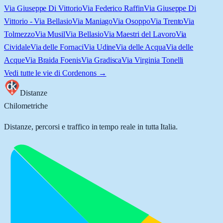
Via Giuseppe Di Vittorio
Via Federico Raffin
Via Giuseppe Di
Vittorio - Via Bellasio
Via Maniago
Via Osoppo
Via Trento
Via
Tolmezzo
Via Musil
Via Bellasio
Via Maestri del Lavoro
Via
Cividale
Via delle Fornaci
Via Udine
Via delle Acqua
Via delle
Acque
Via Braida Foenis
Via Gradisca
Via Virginia Tonelli
Vedi tutte le vie di
Cordenons
→
Distanze
Chilometriche
Distanze, percorsi e traffico in tempo reale in tutta Italia.