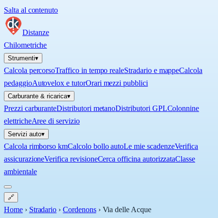
Salta al contenuto
Distanze
Chilometriche
Strumenti
▾
Calcola percorso
Traffico in tempo reale
Stradario e mappe
Calcola
pedaggio
Autovelox e tutor
Orari mezzi pubblici
Carburante & ricarica
▾
Prezzi carburante
Distributori metano
Distributori GPL
Colonnine
elettriche
Aree di servizio
Servizi auto
▾
Calcola rimborso km
Calcolo bollo auto
Le mie scadenze
Verifica
assicurazione
Verifica revisione
Cerca officina autorizzata
Classe
ambientale
🔗
Home
›
Stradario
›
Cordenons
›
Via delle Acque