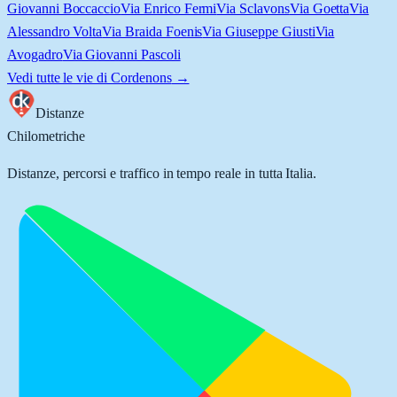
Giovanni Boccaccio
Via Enrico Fermi
Via Sclavons
Via Goetta
Via
Alessandro Volta
Via Braida Foenis
Via Giuseppe Giusti
Via
Avogadro
Via Giovanni Pascoli
Vedi tutte le vie di
Cordenons
→
Distanze
Chilometriche
Distanze, percorsi e traffico in tempo reale in tutta Italia.