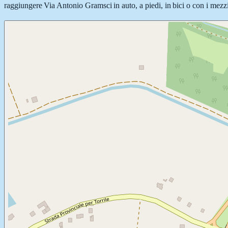
raggiungere Via Antonio Gramsci in auto, a piedi, in bici o con i mezzi 