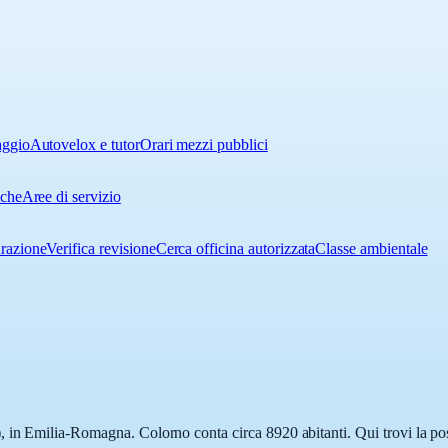
aggio
Autovelox e tutor
Orari mezzi pubblici
iche
Aree di servizio
urazione
Verifica revisione
Cerca officina autorizzata
Classe ambientale
in Emilia-Romagna. Colorno conta circa 8920 abitanti. Qui trovi la posi