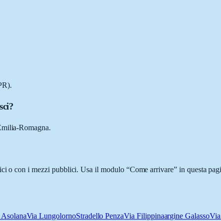
PR).
sci?
 Emilia-Romagna.
ci o con i mezzi pubblici. Usa il modulo “Come arrivare” in questa pagin
e Asolana
Via Lungolorno
Stradello Penza
Via Filippina
argine Galasso
Via