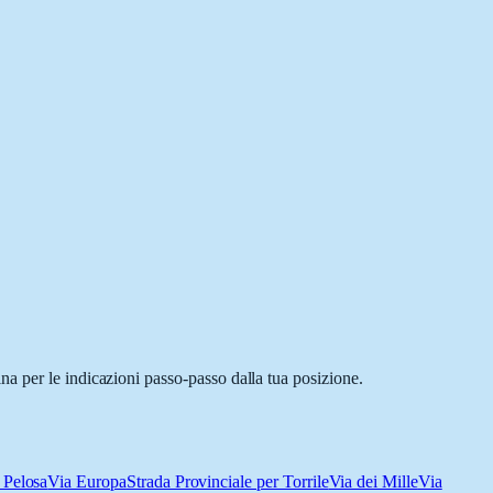
a per le indicazioni passo-passo dalla tua posizione.
 Pelosa
Via Europa
Strada Provinciale per Torrile
Via dei Mille
Via