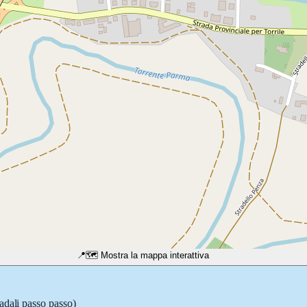
📍
🗺️ Mostra la mappa interattiva
radali passo passo)