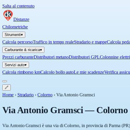
Salta al contenuto
Distanze
Chilometriche
Strumenti
▾
Calcola percorso
Traffico in tempo reale
Stradario e mappe
Calcola ped
Carburante & ricarica
▾
Prezzi carburante
Distributori metano
Distributori GPL
Colonnine elettr
Servizi auto
▾
Calcola rimborso km
Calcolo bollo auto
Le mie scadenze
Verifica assic
🔗
Home
›
Stradario
›
Colorno
›
Via Antonio Gramsci
Via Antonio Gramsci
—
Colorno
Via Antonio Gramsci è una via di Colorno, in provincia di Parma (PR), 