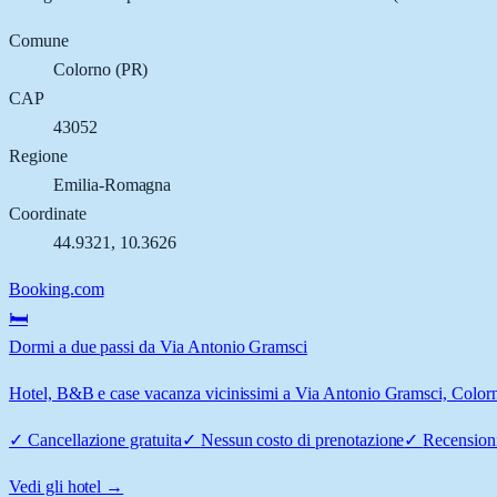
Comune
Colorno
(
PR
)
CAP
43052
Regione
Emilia-Romagna
Coordinate
44.9321
,
10.3626
Booking.com
🛏️
Dormi a due passi da Via Antonio Gramsci
Hotel, B&B e case vacanza vicinissimi a Via Antonio Gramsci, Colorno:
✓
Cancellazione gratuita
✓
Nessun costo di prenotazione
✓
Recensioni
Vedi gli hotel →