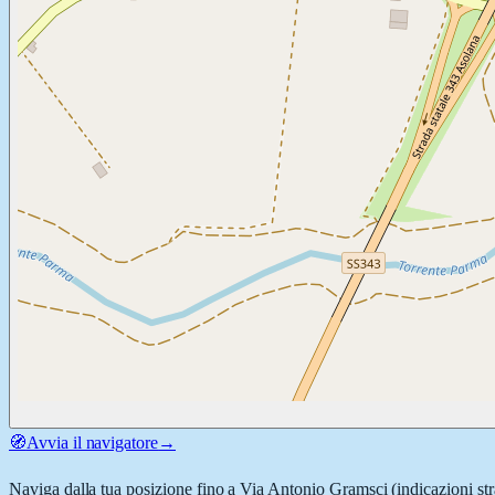
🧭
Avvia il navigatore
→
Naviga dalla tua posizione fino a
Via Antonio Gramsci
(indicazioni st