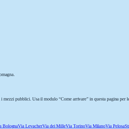
-Romagna.
n i mezzi pubblici. Usa il modulo “Come arrivare” in questa pagina per l
a Bologna
Via Levacher
Via dei Mille
Via Torino
Via Milano
Via Pelosa
St