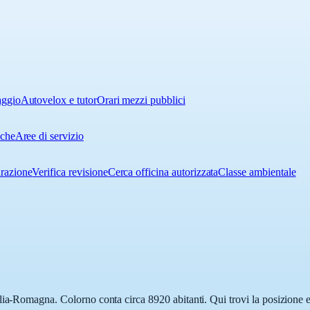
aggio
Autovelox e tutor
Orari mezzi pubblici
iche
Aree di servizio
urazione
Verifica revisione
Cerca officina autorizzata
Classe ambientale
lia-Romagna. Colorno conta circa 8920 abitanti. Qui trovi la posizione es