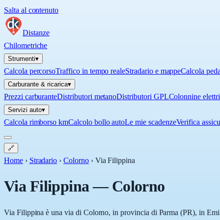
Salta al contenuto
Distanze
Chilometriche
Strumenti
▾
Calcola percorso
Traffico in tempo reale
Stradario e mappe
Calcola ped
Carburante & ricarica
▾
Prezzi carburante
Distributori metano
Distributori GPL
Colonnine elettr
Servizi auto
▾
Calcola rimborso km
Calcolo bollo auto
Le mie scadenze
Verifica assic
🔗
Home
›
Stradario
›
Colorno
›
Via Filippina
Via Filippina
—
Colorno
Via Filippina è una via di Colorno, in provincia di Parma (PR), in Emi