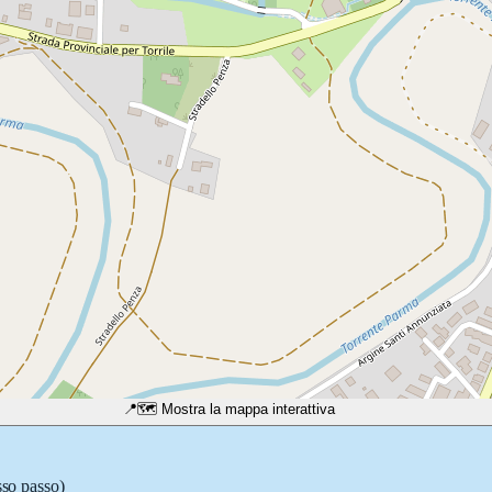
📍
🗺️ Mostra la mappa interattiva
sso passo)