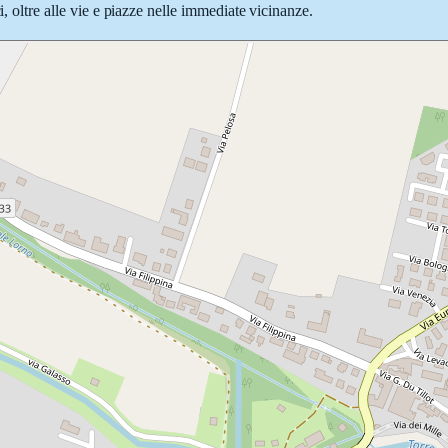
i, oltre alle vie e piazze nelle immediate vicinanze.