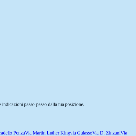
e indicazioni passo-passo dalla tua posizione.
radello Penza
Via Martin Luther King
via Galasso
Via D. Zinzani
Via