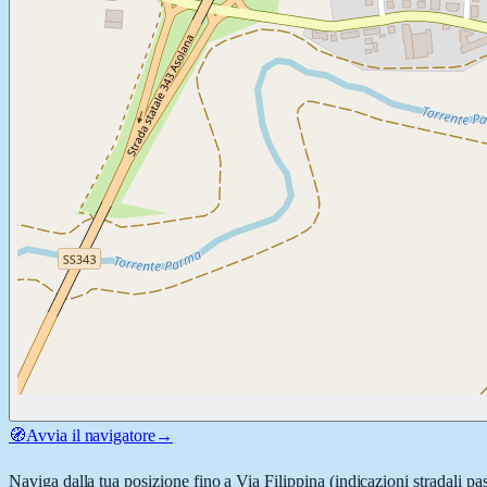
🧭
Avvia il navigatore
→
Naviga dalla tua posizione fino a
Via Filippina
(indicazioni stradali pa