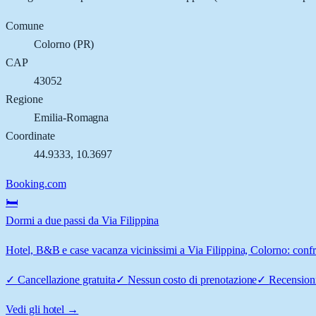
Comune
Colorno
(
PR
)
CAP
43052
Regione
Emilia-Romagna
Coordinate
44.9333
,
10.3697
Booking.com
🛏️
Dormi a due passi da Via Filippina
Hotel, B&B e case vacanza vicinissimi a Via Filippina, Colorno: confro
✓
Cancellazione gratuita
✓
Nessun costo di prenotazione
✓
Recensioni
Vedi gli hotel →