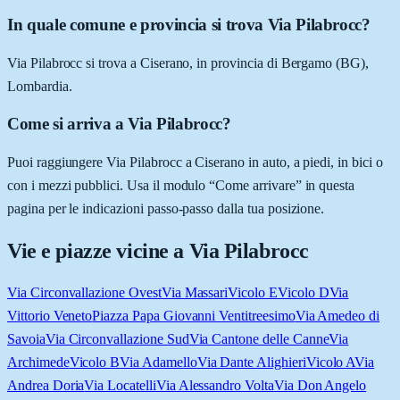
In quale comune e provincia si trova Via Pilabrocc?
Via Pilabrocc si trova a Ciserano, in provincia di Bergamo (BG),
Lombardia.
Come si arriva a Via Pilabrocc?
Puoi raggiungere Via Pilabrocc a Ciserano in auto, a piedi, in bici o
con i mezzi pubblici. Usa il modulo “Come arrivare” in questa
pagina per le indicazioni passo-passo dalla tua posizione.
Vie e piazze vicine a
Via Pilabrocc
Via Circonvallazione Ovest
Via Massari
Vicolo E
Vicolo D
Via
Vittorio Veneto
Piazza Papa Giovanni Ventitreesimo
Via Amedeo di
Savoia
Via Circonvallazione Sud
Via Cantone delle Canne
Via
Archimede
Vicolo B
Via Adamello
Via Dante Alighieri
Vicolo A
Via
Andrea Doria
Via Locatelli
Via Alessandro Volta
Via Don Angelo