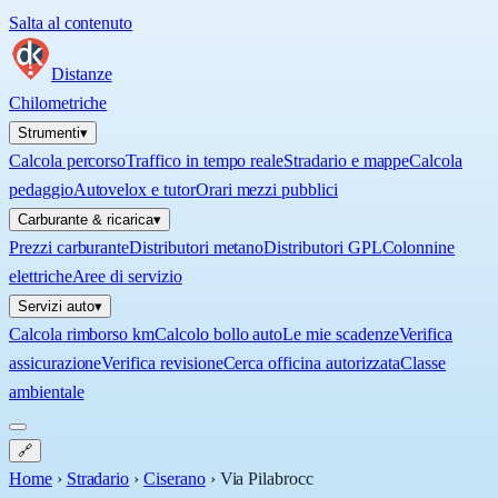
Salta al contenuto
Distanze
Chilometriche
Strumenti
▾
Calcola percorso
Traffico in tempo reale
Stradario e mappe
Calcola
pedaggio
Autovelox e tutor
Orari mezzi pubblici
Carburante & ricarica
▾
Prezzi carburante
Distributori metano
Distributori GPL
Colonnine
elettriche
Aree di servizio
Servizi auto
▾
Calcola rimborso km
Calcolo bollo auto
Le mie scadenze
Verifica
assicurazione
Verifica revisione
Cerca officina autorizzata
Classe
ambientale
🔗
Home
›
Stradario
›
Ciserano
›
Via Pilabrocc