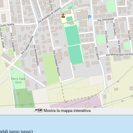
📍
🗺️ Mostra la mappa interattiva
adali passo passo)