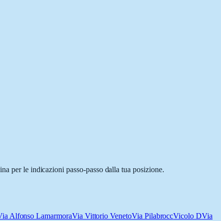
na per le indicazioni passo-passo dalla tua posizione.
Via Alfonso Lamarmora
Via Vittorio Veneto
Via Pilabrocc
Vicolo D
Via