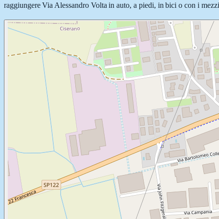
raggiungere Via Alessandro Volta in auto, a piedi, in bici o con i mezzi