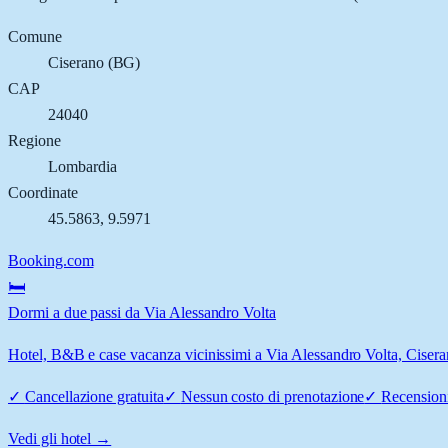
Comune
Ciserano
(
BG
)
CAP
24040
Regione
Lombardia
Coordinate
45.5863
,
9.5971
Booking.com
🛏️
Dormi a due passi da Via Alessandro Volta
Hotel, B&B e case vacanza vicinissimi a Via Alessandro Volta, Ciserano
✓
Cancellazione gratuita
✓
Nessun costo di prenotazione
✓
Recensioni
Vedi gli hotel →