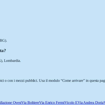
(BG).
lta?
G), Lombardia.
ici o con i mezzi pubblici. Usa il modulo “Come arrivare” in questa pagi
llazione Ovest
Via Boltiere
Via Enrico Fermi
Vicolo E
Via Andrea Doria