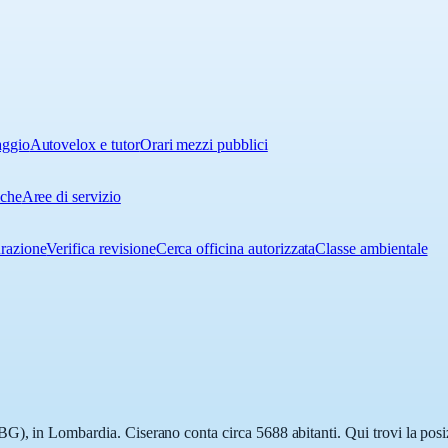
aggio
Autovelox e tutor
Orari mezzi pubblici
iche
Aree di servizio
urazione
Verifica revisione
Cerca officina autorizzata
Classe ambientale
G), in Lombardia. Ciserano conta circa 5688 abitanti. Qui trovi la posiz