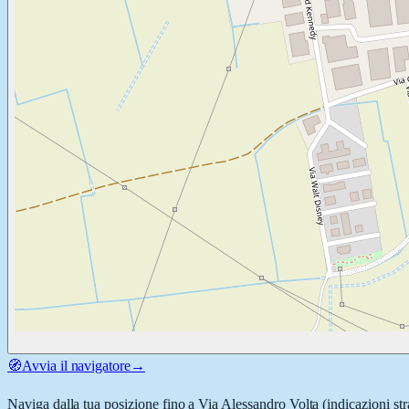
🧭
Avvia il navigatore
→
Naviga dalla tua posizione fino a
Via Alessandro Volta
(indicazioni str