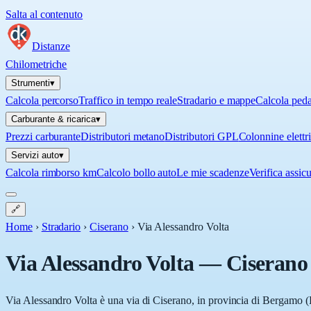
Salta al contenuto
Distanze
Chilometriche
Strumenti
▾
Calcola percorso
Traffico in tempo reale
Stradario e mappe
Calcola ped
Carburante & ricarica
▾
Prezzi carburante
Distributori metano
Distributori GPL
Colonnine elettr
Servizi auto
▾
Calcola rimborso km
Calcolo bollo auto
Le mie scadenze
Verifica assic
🔗
Home
›
Stradario
›
Ciserano
›
Via Alessandro Volta
Via Alessandro Volta
—
Ciserano
Via Alessandro Volta è una via di Ciserano, in provincia di Bergamo (B