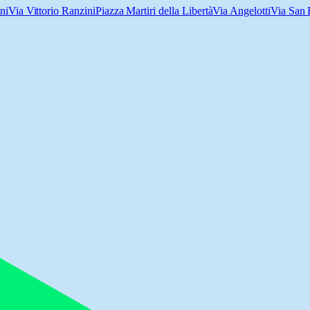
ni
Via Vittorio Ranzini
Piazza Martiri della Libertà
Via Angelotti
Via San