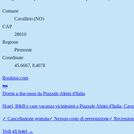
Comune
Cavallirio
(
NO
)
CAP
28010
Regione
Piemonte
Coordinate
45.6667
,
8.4078
Booking.com
🛏️
Dormi a due passi da Piazzale Alpini d'Italia
Hotel, B&B e case vacanza vicinissimi a Piazzale Alpini d'Italia, Cavall
✓
Cancellazione gratuita
✓
Nessun costo di prenotazione
✓
Recensioni
Vedi gli hotel →