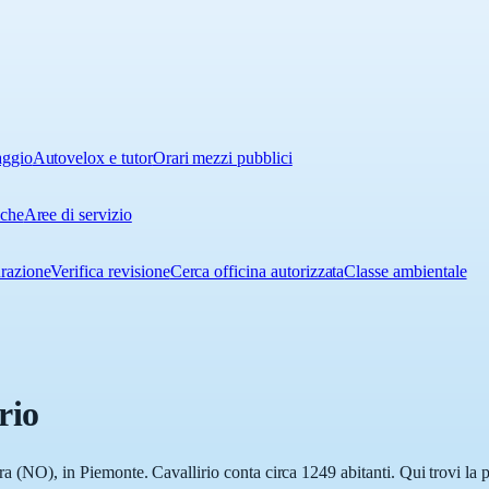
aggio
Autovelox e tutor
Orari mezzi pubblici
iche
Aree di servizio
urazione
Verifica revisione
Cerca officina autorizzata
Classe ambientale
rio
ara (NO), in Piemonte. Cavallirio conta circa 1249 abitanti. Qui trovi la 