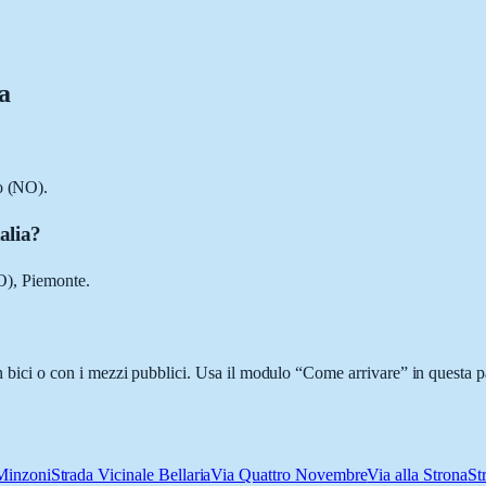
ia
io (NO).
alia?
NO), Piemonte.
 in bici o con i mezzi pubblici. Usa il modulo “Come arrivare” in questa p
Minzoni
Strada Vicinale Bellaria
Via Quattro Novembre
Via alla Strona
St