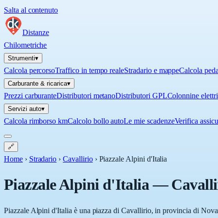
Salta al contenuto
Distanze
Chilometriche
Strumenti
▾
Calcola percorso
Traffico in tempo reale
Stradario e mappe
Calcola ped
Carburante & ricarica
▾
Prezzi carburante
Distributori metano
Distributori GPL
Colonnine elettr
Servizi auto
▾
Calcola rimborso km
Calcolo bollo auto
Le mie scadenze
Verifica assic
🔗
Home
›
Stradario
›
Cavallirio
›
Piazzale Alpini d'Italia
Piazzale Alpini d'Italia
—
Cavalli
Piazzale Alpini d'Italia è una piazza di Cavallirio, in provincia di Nov