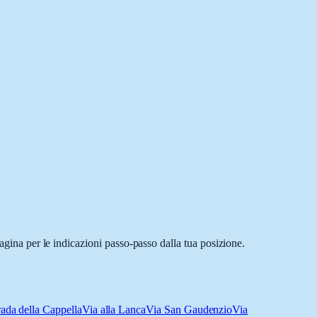
agina per le indicazioni passo-passo dalla tua posizione.
rada della Cappella
Via alla Lanca
Via San Gaudenzio
Via