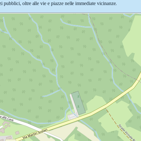
zi pubblici, oltre alle vie e piazze nelle immediate vicinanze.