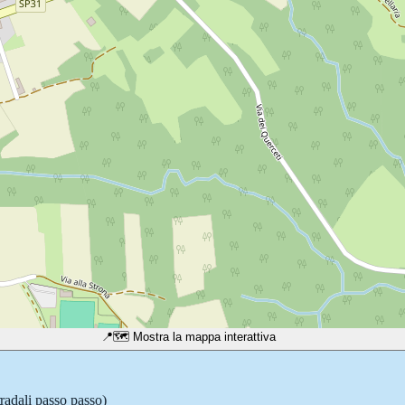
📍
🗺️ Mostra la mappa interattiva
tradali passo passo)