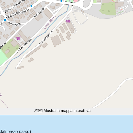
📍
🗺️ Mostra la mappa interattiva
dali passo passo)