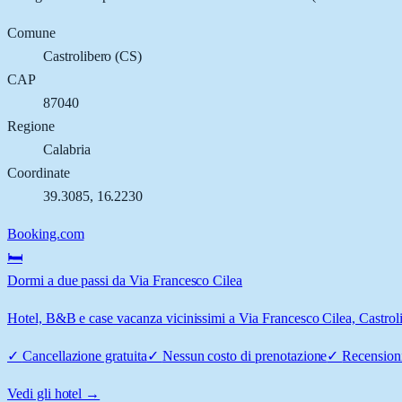
Comune
Castrolibero
(
CS
)
CAP
87040
Regione
Calabria
Coordinate
39.3085
,
16.2230
Booking.com
🛏️
Dormi a due passi da Via Francesco Cilea
Hotel, B&B e case vacanza vicinissimi a Via Francesco Cilea, Castrolib
✓
Cancellazione gratuita
✓
Nessun costo di prenotazione
✓
Recensioni
Vedi gli hotel →