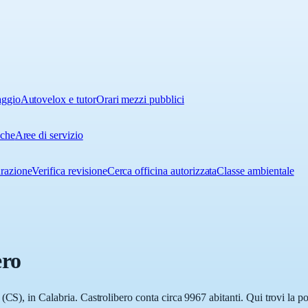
aggio
Autovelox e tutor
Orari mezzi pubblici
iche
Aree di servizio
urazione
Verifica revisione
Cerca officina autorizzata
Classe ambientale
ero
(CS), in Calabria. Castrolibero conta circa 9967 abitanti. Qui trovi la po