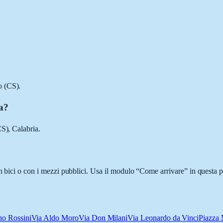
o (CS).
ea?
CS), Calabria.
n bici o con i mezzi pubblici. Usa il modulo “Come arrivare” in questa p
no Rossini
Via Aldo Moro
Via Don Milani
Via Leonardo da Vinci
Piazza