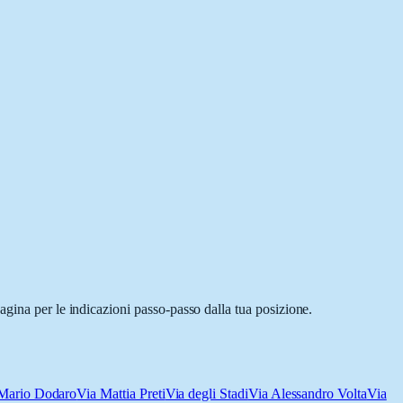
agina per le indicazioni passo-passo dalla tua posizione.
 Mario Dodaro
Via Mattia Preti
Via degli Stadi
Via Alessandro Volta
Via