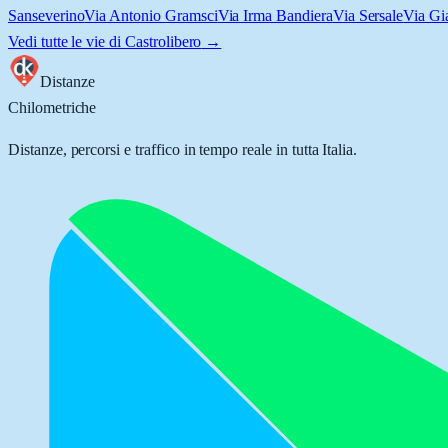
Sanseverino
Via Antonio Gramsci
Via Irma Bandiera
Via Sersale
Via Gi
Vedi tutte le vie di
Castrolibero
→
Distanze
Chilometriche
Distanze, percorsi e traffico in tempo reale in tutta Italia.