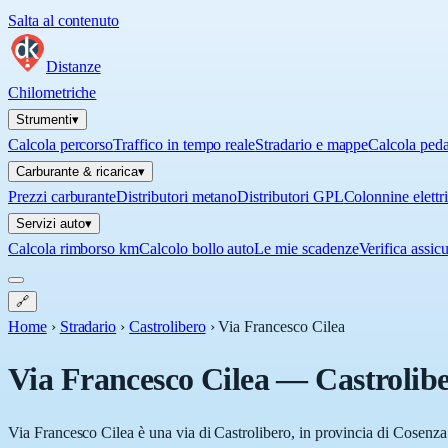
Salta al contenuto
Distanze
Chilometriche
Strumenti
▾
Calcola percorso
Traffico in tempo reale
Stradario e mappe
Calcola ped
Carburante & ricarica
▾
Prezzi carburante
Distributori metano
Distributori GPL
Colonnine elettr
Servizi auto
▾
Calcola rimborso km
Calcolo bollo auto
Le mie scadenze
Verifica assic
🔗
Home
›
Stradario
›
Castrolibero
›
Via Francesco Cilea
Via Francesco Cilea
—
Castrolib
Via Francesco Cilea è una via di Castrolibero, in provincia di Cosenza 