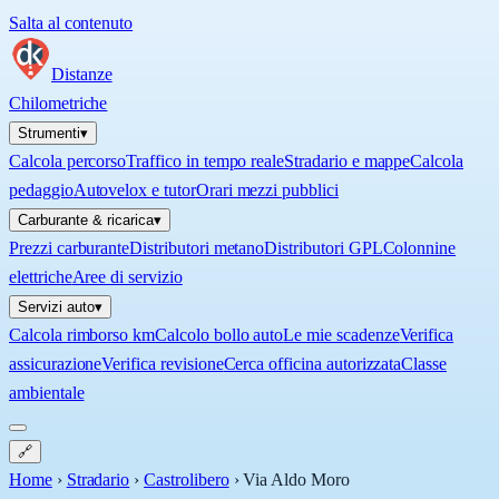
Salta al contenuto
Distanze
Chilometriche
Strumenti
▾
Calcola percorso
Traffico in tempo reale
Stradario e mappe
Calcola
pedaggio
Autovelox e tutor
Orari mezzi pubblici
Carburante & ricarica
▾
Prezzi carburante
Distributori metano
Distributori GPL
Colonnine
elettriche
Aree di servizio
Servizi auto
▾
Calcola rimborso km
Calcolo bollo auto
Le mie scadenze
Verifica
assicurazione
Verifica revisione
Cerca officina autorizzata
Classe
ambientale
🔗
Home
›
Stradario
›
Castrolibero
›
Via Aldo Moro