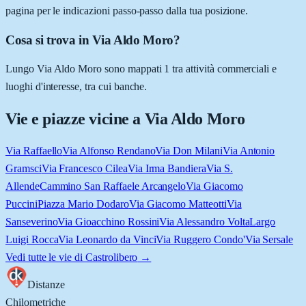
pagina per le indicazioni passo-passo dalla tua posizione.
Cosa si trova in Via Aldo Moro?
Lungo Via Aldo Moro sono mappati 1 tra attività commerciali e
luoghi d'interesse, tra cui banche.
Vie e piazze vicine a
Via Aldo Moro
Via Raffaello
Via Alfonso Rendano
Via Don Milani
Via Antonio
Gramsci
Via Francesco Cilea
Via Irma Bandiera
Via S.
Allende
Cammino San Raffaele Arcangelo
Via Giacomo
Puccini
Piazza Mario Dodaro
Via Giacomo Matteotti
Via
Sanseverino
Via Gioacchino Rossini
Via Alessandro Volta
Largo
Luigi Rocca
Via Leonardo da Vinci
Via Ruggero Condo'
Via Sersale
Vedi tutte le vie di
Castrolibero
→
Distanze
Chilometriche