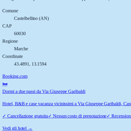
Comune
Castelbellino
(
AN
)
CAP
60030
Regione
Marche
Coordinate
43.4891
,
13.1594
Booking.com
🛏️
Dormi a due passi da Via Giuseppe Garibaldi
Hotel, B&B e case vacanza vicinissimi a Via Giuseppe Garibaldi, Castel
✓
Cancellazione gratuita
✓
Nessun costo di prenotazione
✓
Recensioni
Vedi gli hotel →