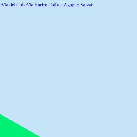
e
Via del Colle
Via Enrico Toti
Via Agapito Salvati