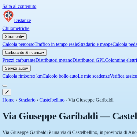
Salta al contenuto
Distanze
Chilometriche
Strumenti
▾
Calcola percorso
Traffico in tempo reale
Stradario e mappe
Calcola ped
Carburante & ricarica
▾
Prezzi carburante
Distributori metano
Distributori GPL
Colonnine elettr
Servizi auto
▾
Calcola rimborso km
Calcolo bollo auto
Le mie scadenze
Verifica assic
🔗
Home
›
Stradario
›
Castelbellino
›
Via Giuseppe Garibaldi
Via Giuseppe Garibaldi
—
Castel
Via Giuseppe Garibaldi è una via di Castelbellino, in provincia di Anco