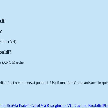
di
o?
ellino (AN).
baldi?
na (AN), Marche.
i, in bici o con i mezzi pubblici. Usa il modulo “Come arrivare” in ques
o Pellico
Via Fratelli Cairoli
Via Risorgimento
Via Giacomo Brodolini
Pia