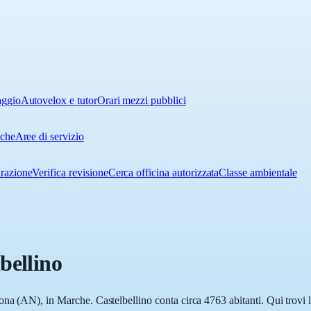
aggio
Autovelox e tutor
Orari mezzi pubblici
iche
Aree di servizio
urazione
Verifica revisione
Cerca officina autorizzata
Classe ambientale
bellino
na (AN), in Marche. Castelbellino conta circa 4763 abitanti. Qui trovi l