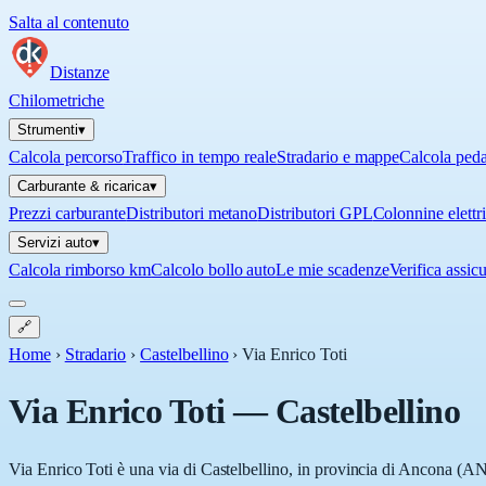
Salta al contenuto
Distanze
Chilometriche
Strumenti
▾
Calcola percorso
Traffico in tempo reale
Stradario e mappe
Calcola ped
Carburante & ricarica
▾
Prezzi carburante
Distributori metano
Distributori GPL
Colonnine elettr
Servizi auto
▾
Calcola rimborso km
Calcolo bollo auto
Le mie scadenze
Verifica assic
🔗
Home
›
Stradario
›
Castelbellino
›
Via Enrico Toti
Via Enrico Toti
—
Castelbellino
Via Enrico Toti è una via di Castelbellino, in provincia di Ancona (AN)