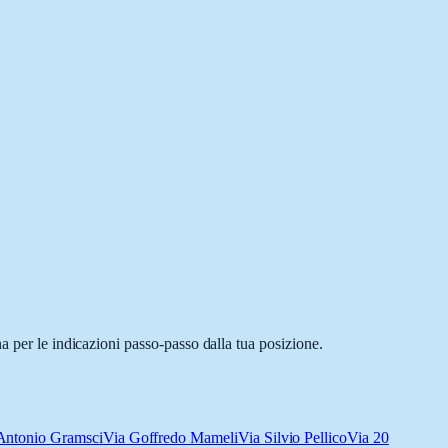
a per le indicazioni passo-passo dalla tua posizione.
Antonio Gramsci
Via Goffredo Mameli
Via Silvio Pellico
Via 20