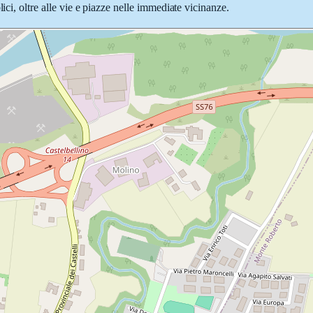
ici, oltre alle vie e piazze nelle immediate vicinanze.