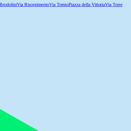
Brodolini
Via Risorgimento
Via Trento
Piazza della Vittoria
Via Torre