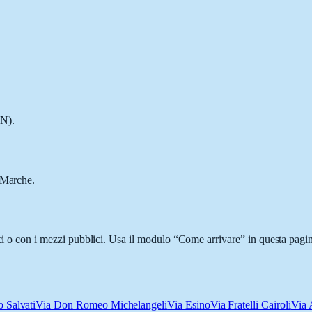
AN).
 Marche.
ici o con i mezzi pubblici. Usa il modulo “Come arrivare” in questa pagin
 Salvati
Via Don Romeo Michelangeli
Via Esino
Via Fratelli Cairoli
Via 