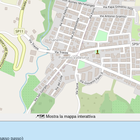
📍
🗺️ Mostra la mappa interattiva
 passo passo)