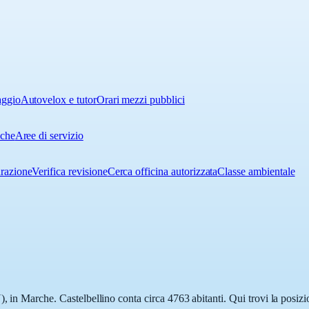
aggio
Autovelox e tutor
Orari mezzi pubblici
iche
Aree di servizio
urazione
Verifica revisione
Cerca officina autorizzata
Classe ambientale
, in Marche. Castelbellino conta circa 4763 abitanti. Qui trovi la posizi