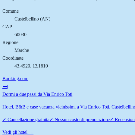
Comune
Castelbellino
(
AN
)
CAP
60030
Regione
Marche
Coordinate
43.4920
,
13.1610
Booking.com
🛏️
Dormi a due passi da Via Enrico Toti
Hotel, B&B e case vacanza vicinissimi a Via Enrico Toti, Castelbellino:
✓
Cancellazione gratuita
✓
Nessun costo di prenotazione
✓
Recensioni
Vedi gli hotel →