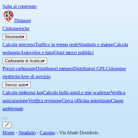
Salta al contenuto
Distanze
Chilometriche
Strumenti
▾
Calcola percorso
Traffico in tempo reale
Stradario e mappe
Calcola
pedaggio
Autovelox e tutor
Orari mezzi pubblici
Carburante & ricarica
▾
Prezzi carburante
Distributori metano
Distributori GPL
Colonnine
elettriche
Aree di servizio
Servizi auto
▾
Calcola rimborso km
Calcolo bollo auto
Le mie scadenze
Verifica
assicurazione
Verifica revisione
Cerca officina autorizzata
Classe
ambientale
🔗
Home
›
Stradario
›
Cassino
›
Via Abate Desiderio