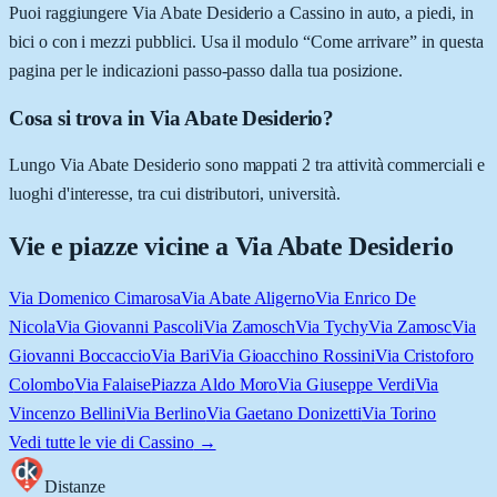
Puoi raggiungere Via Abate Desiderio a Cassino in auto, a piedi, in
bici o con i mezzi pubblici. Usa il modulo “Come arrivare” in questa
pagina per le indicazioni passo-passo dalla tua posizione.
Cosa si trova in Via Abate Desiderio?
Lungo Via Abate Desiderio sono mappati 2 tra attività commerciali e
luoghi d'interesse, tra cui distributori, università.
Vie e piazze vicine a
Via Abate Desiderio
Via Domenico Cimarosa
Via Abate Aligerno
Via Enrico De
Nicola
Via Giovanni Pascoli
Via Zamosch
Via Tychy
Via Zamosc
Via
Giovanni Boccaccio
Via Bari
Via Gioacchino Rossini
Via Cristoforo
Colombo
Via Falaise
Piazza Aldo Moro
Via Giuseppe Verdi
Via
Vincenzo Bellini
Via Berlino
Via Gaetano Donizetti
Via Torino
Vedi tutte le vie di
Cassino
→
Distanze