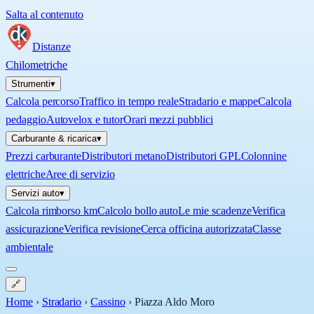
Salta al contenuto
Distanze
Chilometriche
Strumenti
▾
Calcola percorso
Traffico in tempo reale
Stradario e mappe
Calcola
pedaggio
Autovelox e tutor
Orari mezzi pubblici
Carburante & ricarica
▾
Prezzi carburante
Distributori metano
Distributori GPL
Colonnine
elettriche
Aree di servizio
Servizi auto
▾
Calcola rimborso km
Calcolo bollo auto
Le mie scadenze
Verifica
assicurazione
Verifica revisione
Cerca officina autorizzata
Classe
ambientale
🔗
Home
›
Stradario
›
Cassino
›
Piazza Aldo Moro