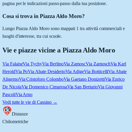
pagina per le indicazioni passo-passo dalla tua posizione.
Cosa si trova in Piazza Aldo Moro?
Lungo Piazza Aldo Moro sono mappati 1 tra attività commerciali e
luoghi d'interesse, tra cui scuole.
Vie e piazze vicine a
Piazza Aldo Moro
Via Falaise
Via Tychy
Via Berlino
Via Zamosc
Via Zamosch
Via Karl
Herold
Via Po
Via Abate Desiderio
Via Adige
Via Botticelli
Via Abate
Aligerno
Via Cristoforo Colombo
Via Gaetano Donizetti
Via Enrico
De Nicola
Via Domenico Cimarosa
Via San Bertario
Via Giovanni
Pascoli
Via Arno
Vedi tutte le vie di
Cassino
→
Distanze
Chilometriche