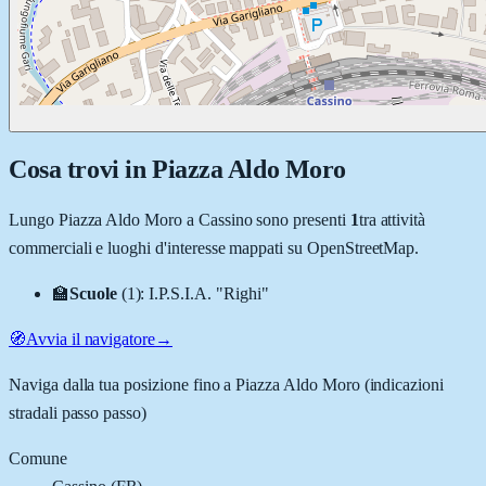
Cosa trovi in
Piazza Aldo Moro
Lungo
Piazza Aldo Moro
a
Cassino
sono presenti
1
tra attività
commerciali e luoghi d'interesse mappati su OpenStreetMap.
🏫
Scuole
(
1
)
:
I.P.S.I.A. "Righi"
🧭
Avvia il navigatore
→
Naviga dalla tua posizione fino a
Piazza Aldo Moro
(indicazioni
stradali passo passo)
Comune