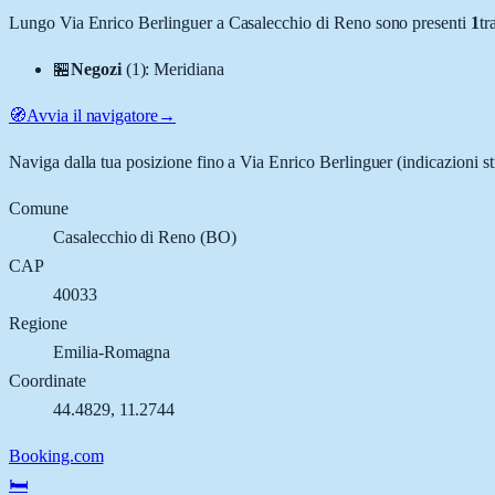
Lungo
Via Enrico Berlinguer
a
Casalecchio di Reno
sono presenti
1
tr
🏪
Negozi
(
1
)
:
Meridiana
🧭
Avvia il navigatore
→
Naviga dalla tua posizione fino a
Via Enrico Berlinguer
(indicazioni st
Comune
Casalecchio di Reno
(
BO
)
CAP
40033
Regione
Emilia-Romagna
Coordinate
44.4829
,
11.2744
Booking.com
🛏️