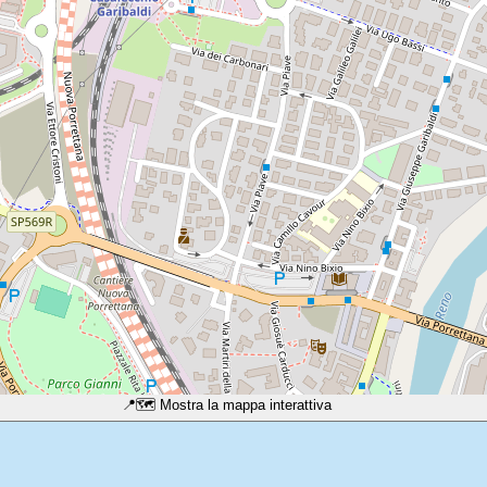
📍
🗺️ Mostra la mappa interattiva