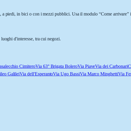
a piedi, in bici o con i mezzi pubblici. Usa il modulo “Come arrivare” i
uoghi d'interesse, tra cui negozi.
asalecchio Cimitero
Via 63° Brigata Bolero
Via Piave
Via dei Carbonari
C
leo Galilei
Via dell'Esperanto
Via Ugo Bassi
Via Marco Minghetti
Via Fe