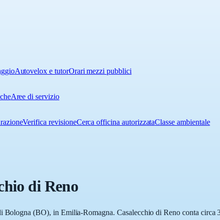
aggio
Autovelox e tutor
Orari mezzi pubblici
iche
Aree di servizio
urazione
Verifica revisione
Cerca officina autorizzata
Classe ambientale
chio di Reno
di Bologna (BO), in Emilia-Romagna. Casalecchio di Reno conta circa 35.