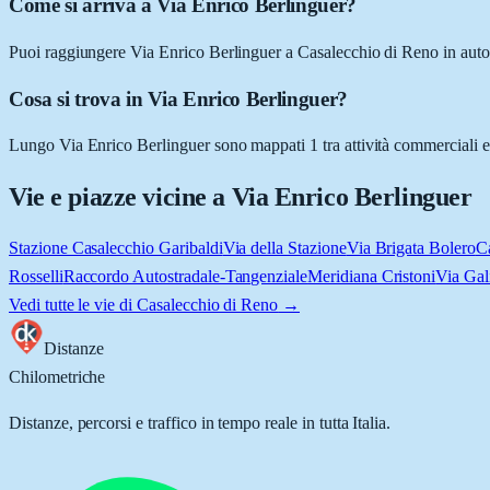
Come si arriva a Via Enrico Berlinguer?
Puoi raggiungere Via Enrico Berlinguer a Casalecchio di Reno in auto, 
Cosa si trova in Via Enrico Berlinguer?
Lungo Via Enrico Berlinguer sono mappati 1 tra attività commerciali e l
Vie e piazze vicine a
Via Enrico Berlinguer
Stazione Casalecchio Garibaldi
Via della Stazione
Via Brigata Bolero
C
Rosselli
Raccordo Autostradale-Tangenziale
Meridiana Cristoni
Via Gali
Vedi tutte le vie di
Casalecchio di Reno
→
Distanze
Chilometriche
Distanze, percorsi e traffico in tempo reale in tutta Italia.