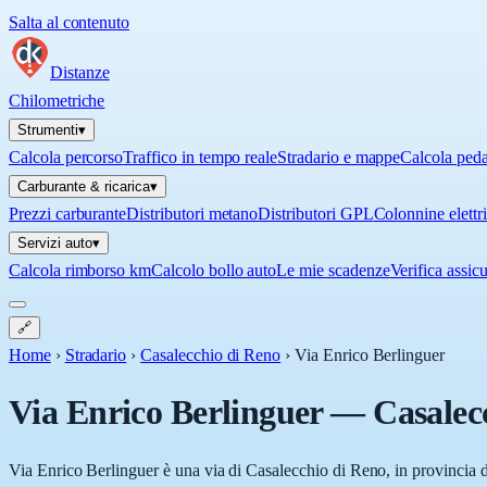
Salta al contenuto
Distanze
Chilometriche
Strumenti
▾
Calcola percorso
Traffico in tempo reale
Stradario e mappe
Calcola ped
Carburante & ricarica
▾
Prezzi carburante
Distributori metano
Distributori GPL
Colonnine elettr
Servizi auto
▾
Calcola rimborso km
Calcolo bollo auto
Le mie scadenze
Verifica assic
🔗
Home
›
Stradario
›
Casalecchio di Reno
›
Via Enrico Berlinguer
Via Enrico Berlinguer
—
Casalec
Via Enrico Berlinguer è una via di Casalecchio di Reno, in provincia 