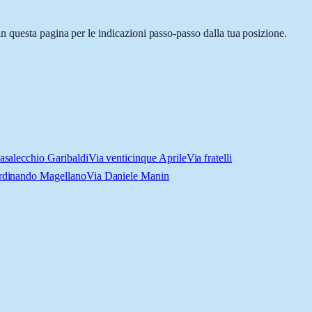
n questa pagina per le indicazioni passo-passo dalla tua posizione.
asalecchio Garibaldi
Via venticinque Aprile
Via fratelli
rdinando Magellano
Via Daniele Manin