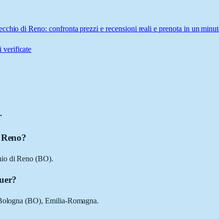
cchio di Reno: confronta prezzi e recensioni reali e prenota in un minut
 verificate
r
i Reno?
hio di Reno (BO).
guer?
di Bologna (BO), Emilia-Romagna.