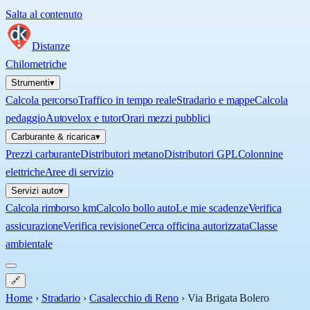
Salta al contenuto
Distanze
Chilometriche
Strumenti
▾
Calcola percorso
Traffico in tempo reale
Stradario e mappe
Calcola
pedaggio
Autovelox e tutor
Orari mezzi pubblici
Carburante & ricarica
▾
Prezzi carburante
Distributori metano
Distributori GPL
Colonnine
elettriche
Aree di servizio
Servizi auto
▾
Calcola rimborso km
Calcolo bollo auto
Le mie scadenze
Verifica
assicurazione
Verifica revisione
Cerca officina autorizzata
Classe
ambientale
🔗
Home
›
Stradario
›
Casalecchio di Reno
›
Via Brigata Bolero