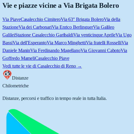
Vie e piazze vicine a
Via Brigata Bolero
Via Piave
Casalecchio Cimitero
Via 63° Brigata Bolero
Via della
Stazione
Via dei Carbonari
Via Enrico Berlinguer
Via Galileo
Galilei
Stazione Casalecchio Garibaldi
Via venticinque Aprile
Via Ugo
Bassi
Via dell'Esperanto
Via Marco Minghetti
Via fratelli Rosselli
Via
Daniele Manin
Via Ferdinando Magellano
Via Giovanni Caboto
Via
Goffredo Mameli
Casalecchio Piave
Vedi tutte le vie di
Casalecchio di Reno
→
Distanze
Chilometriche
Distanze, percorsi e traffico in tempo reale in tutta Italia.