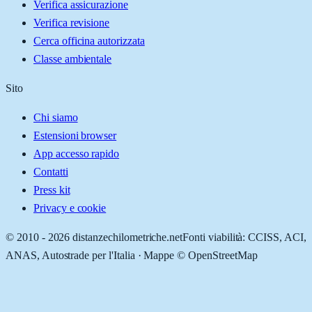
Verifica assicurazione
Verifica revisione
Cerca officina autorizzata
Classe ambientale
Sito
Chi siamo
Estensioni browser
App accesso rapido
Contatti
Press kit
Privacy e cookie
© 2010 -
2026
distanzechilometriche.net
Fonti viabilità: CCISS, ACI,
ANAS, Autostrade per l'Italia · Mappe © OpenStreetMap