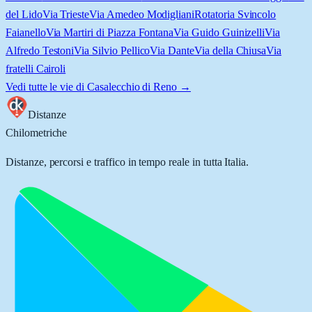
del Lido
Via Trieste
Via Amedeo Modigliani
Rotatoria Svincolo
Faianello
Via Martiri di Piazza Fontana
Via Guido Guinizelli
Via
Alfredo Testoni
Via Silvio Pellico
Via Dante
Via della Chiusa
Via
fratelli Cairoli
Vedi tutte le vie di
Casalecchio di Reno
→
Distanze
Chilometriche
Distanze, percorsi e traffico in tempo reale in tutta Italia.