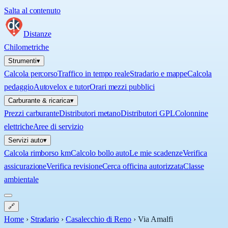
Salta al contenuto
Distanze
Chilometriche
Strumenti
▾
Calcola percorso
Traffico in tempo reale
Stradario e mappe
Calcola
pedaggio
Autovelox e tutor
Orari mezzi pubblici
Carburante & ricarica
▾
Prezzi carburante
Distributori metano
Distributori GPL
Colonnine
elettriche
Aree di servizio
Servizi auto
▾
Calcola rimborso km
Calcolo bollo auto
Le mie scadenze
Verifica
assicurazione
Verifica revisione
Cerca officina autorizzata
Classe
ambientale
🔗
Home
›
Stradario
›
Casalecchio di Reno
›
Via Amalfi