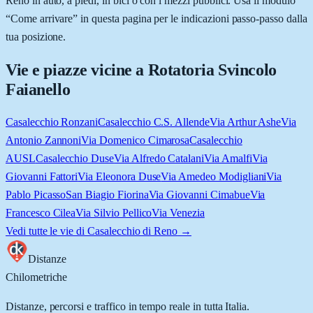
Reno in auto, a piedi, in bici o con i mezzi pubblici. Usa il modulo
“Come arrivare” in questa pagina per le indicazioni passo-passo dalla
tua posizione.
Vie e piazze vicine a
Rotatoria Svincolo
Faianello
Casalecchio Ronzani
Casalecchio C.S. Allende
Via Arthur Ashe
Via
Antonio Zannoni
Via Domenico Cimarosa
Casalecchio
AUSL
Casalecchio Duse
Via Alfredo Catalani
Via Amalfi
Via
Giovanni Fattori
Via Eleonora Duse
Via Amedeo Modigliani
Via
Pablo Picasso
San Biagio Fiorina
Via Giovanni Cimabue
Via
Francesco Cilea
Via Silvio Pellico
Via Venezia
Vedi tutte le vie di
Casalecchio di Reno
→
Distanze
Chilometriche
Distanze, percorsi e traffico in tempo reale in tutta Italia.