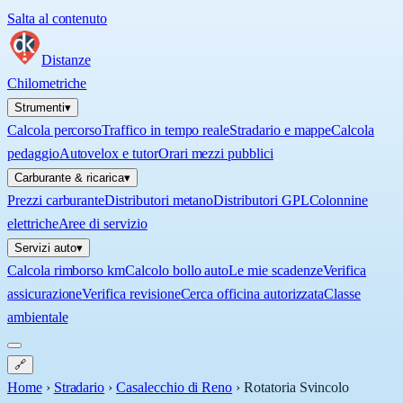
Salta al contenuto
Distanze
Chilometriche
Strumenti
▾
Calcola percorso
Traffico in tempo reale
Stradario e mappe
Calcola
pedaggio
Autovelox e tutor
Orari mezzi pubblici
Carburante & ricarica
▾
Prezzi carburante
Distributori metano
Distributori GPL
Colonnine
elettriche
Aree di servizio
Servizi auto
▾
Calcola rimborso km
Calcolo bollo auto
Le mie scadenze
Verifica
assicurazione
Verifica revisione
Cerca officina autorizzata
Classe
ambientale
🔗
Home
›
Stradario
›
Casalecchio di Reno
›
Rotatoria Svincolo