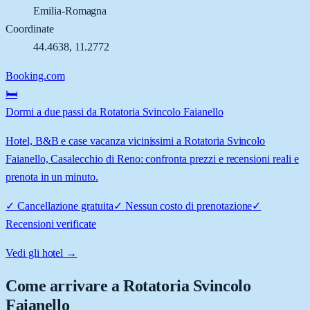
Emilia-Romagna
Coordinate
44.4638
,
11.2772
Booking.com
🛏️
Dormi a due passi da Rotatoria Svincolo Faianello
Hotel, B&B e case vacanza vicinissimi a Rotatoria Svincolo
Faianello, Casalecchio di Reno: confronta prezzi e recensioni reali e
prenota in un minuto.
✓
Cancellazione gratuita
✓
Nessun costo di prenotazione
✓
Recensioni verificate
Vedi gli hotel →
Come arrivare a
Rotatoria Svincolo
Faianello