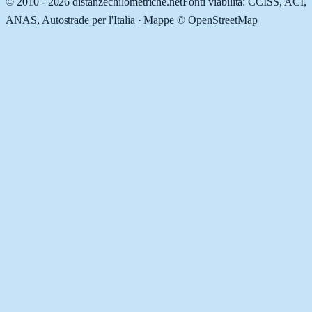
© 2010 -
2026
distanzechilometriche.net
Fonti viabilità: CCISS, ACI,
ANAS, Autostrade per l'Italia · Mappe © OpenStreetMap