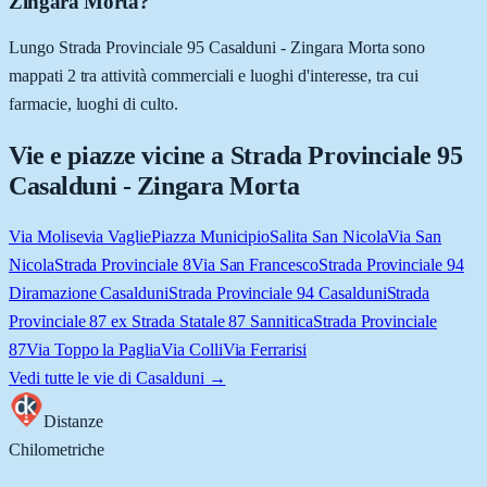
Zingara Morta?
Lungo Strada Provinciale 95 Casalduni - Zingara Morta sono
mappati 2 tra attività commerciali e luoghi d'interesse, tra cui
farmacie, luoghi di culto.
Vie e piazze vicine a
Strada Provinciale 95
Casalduni - Zingara Morta
Via Molise
via Vaglie
Piazza Municipio
Salita San Nicola
Via San
Nicola
Strada Provinciale 8
Via San Francesco
Strada Provinciale 94
Diramazione Casalduni
Strada Provinciale 94 Casalduni
Strada
Provinciale 87 ex Strada Statale 87 Sannitica
Strada Provinciale
87
Via Toppo la Paglia
Via Colli
Via Ferrarisi
Vedi tutte le vie di
Casalduni
→
Distanze
Chilometriche