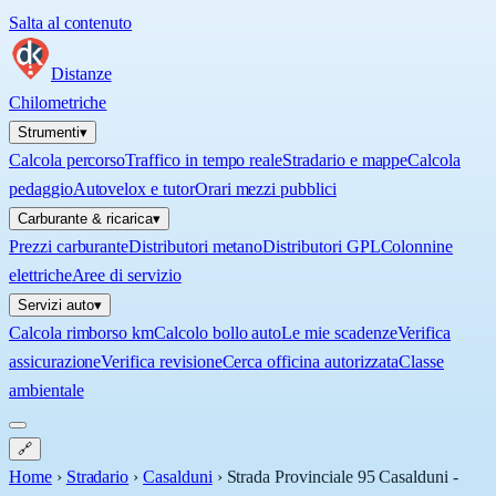
Salta al contenuto
Distanze
Chilometriche
Strumenti
▾
Calcola percorso
Traffico in tempo reale
Stradario e mappe
Calcola
pedaggio
Autovelox e tutor
Orari mezzi pubblici
Carburante & ricarica
▾
Prezzi carburante
Distributori metano
Distributori GPL
Colonnine
elettriche
Aree di servizio
Servizi auto
▾
Calcola rimborso km
Calcolo bollo auto
Le mie scadenze
Verifica
assicurazione
Verifica revisione
Cerca officina autorizzata
Classe
ambientale
🔗
Home
›
Stradario
›
Casalduni
›
Strada Provinciale 95 Casalduni -