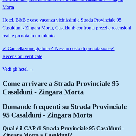
Morta
Hotel, B&B e case vacanza vicinissimi a Strada Provinciale 95
Casalduni - Zingara Morta, Casalduni: confronta prezzi e recensioni
reali e prenota in un minuto.
✓
Cancellazione gratuita
✓
Nessun costo di prenotazione
✓
Recensioni verificate
Vedi gli hotel →
Come arrivare a
Strada Provinciale 95
Casalduni - Zingara Morta
Domande frequenti su
Strada Provinciale
95 Casalduni - Zingara Morta
Qual è il CAP di Strada Provinciale 95 Casalduni -
Zingara Morta a Casalduni?