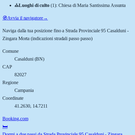
⛪
Luoghi di culto
(
1
)
:
Chiesa di Maria Santissima Assunta
🧭
Avvia il navigatore
→
Naviga dalla tua posizione fino a
Strada Provinciale 95 Casalduni -
Zingara Morta
(indicazioni stradali passo passo)
Comune
Casalduni
(
BN
)
CAP
82027
Regione
Campania
Coordinate
41.2630
,
14.7211
Booking.com
🛏️
Dormi a due passi da Strada Provinciale 95 Casalduni - Zingara