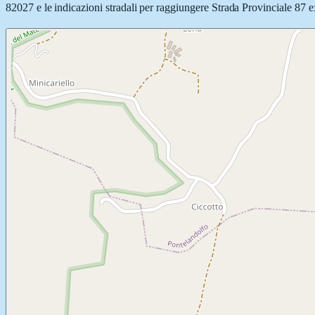
82027 e le indicazioni stradali per raggiungere Strada Provinciale 87 ex 