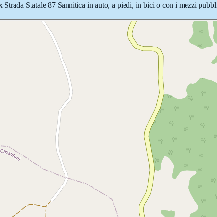
Strada Statale 87 Sannitica in auto, a piedi, in bici o con i mezzi pubbli