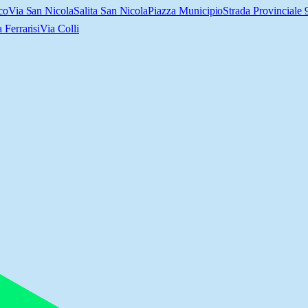
co
Via San Nicola
Salita San Nicola
Piazza Municipio
Strada Provinciale
 Ferrarisi
Via Colli