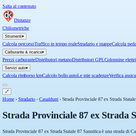
Salta al contenuto
Distanze
Chilometriche
Strumenti
▾
Calcola percorso
Traffico in tempo reale
Stradario e mappe
Calcola ped
Carburante & ricarica
▾
Prezzi carburante
Distributori metano
Distributori GPL
Colonnine elettr
Servizi auto
▾
Calcola rimborso km
Calcolo bollo auto
Le mie scadenze
Verifica assic
🔗
Home
›
Stradario
›
Casalduni
›
Strada Provinciale 87 ex Strada Statale
Strada Provinciale 87 ex Strada S
Strada Provinciale 87 ex Strada Statale 87 Sannitica è una strada di C