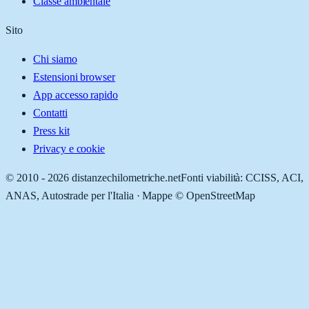
Classe ambientale
Sito
Chi siamo
Estensioni browser
App accesso rapido
Contatti
Press kit
Privacy e cookie
© 2010 -
2026
distanzechilometriche.net
Fonti viabilità: CCISS, ACI,
ANAS, Autostrade per l'Italia · Mappe © OpenStreetMap