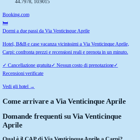
44.7978
,
10.9015
Booking.com
🛏️
Dormi a due passi da Via Venticinque Aprile
Hotel, B&B e case vacanza vicinissimi a Via Venticinque Aprile,
Carpi: confronta prezzi e recensioni reali e prenota in un minuto.
✓
Cancellazione gratuita
✓
Nessun costo di prenotazione
✓
Recensioni verificate
Vedi gli hotel →
Come arrivare a
Via Venticinque Aprile
Domande frequenti su
Via Venticinque
Aprile
Qual è il CAP di Via Venticinque Aprile a Carpi?