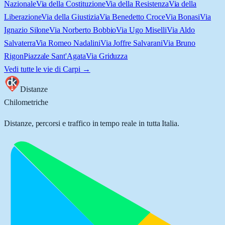
Nazionale
Via della Costituzione
Via della Resistenza
Via della
Liberazione
Via della Giustizia
Via Benedetto Croce
Via Bonasi
Via
Ignazio Silone
Via Norberto Bobbio
Via Ugo Miselli
Via Aldo
Salvaterra
Via Romeo Nadalini
Via Joffre Salvarani
Via Bruno
Rigon
Piazzale Sant'Agata
Via Griduzza
Vedi tutte le vie di
Carpi
→
Distanze
Chilometriche
Distanze, percorsi e traffico in tempo reale in tutta Italia.