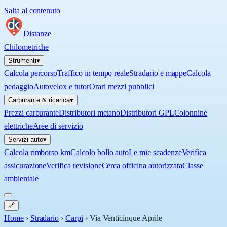
Salta al contenuto
Distanze
Chilometriche
Strumenti
▾
Calcola percorso
Traffico in tempo reale
Stradario e mappe
Calcola
pedaggio
Autovelox e tutor
Orari mezzi pubblici
Carburante & ricarica
▾
Prezzi carburante
Distributori metano
Distributori GPL
Colonnine
elettriche
Aree di servizio
Servizi auto
▾
Calcola rimborso km
Calcolo bollo auto
Le mie scadenze
Verifica
assicurazione
Verifica revisione
Cerca officina autorizzata
Classe
ambientale
🔗
Home
›
Stradario
›
Carpi
›
Via Venticinque Aprile