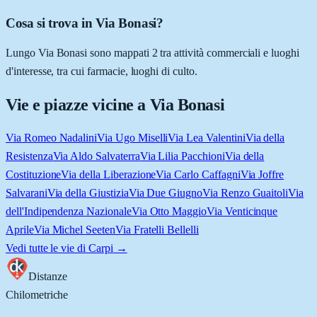
Cosa si trova in Via Bonasi?
Lungo Via Bonasi sono mappati 2 tra attività commerciali e luoghi
d'interesse, tra cui farmacie, luoghi di culto.
Vie e piazze vicine a
Via Bonasi
Via Romeo Nadalini
Via Ugo Miselli
Via Lea Valentini
Via della
Resistenza
Via Aldo Salvaterra
Via Lilia Pacchioni
Via della
Costituzione
Via della Liberazione
Via Carlo Caffagni
Via Joffre
Salvarani
Via della Giustizia
Via Due Giugno
Via Renzo Guaitoli
Via
dell'Indipendenza Nazionale
Via Otto Maggio
Via Venticinque
Aprile
Via Michel Seeten
Via Fratelli Bellelli
Vedi tutte le vie di
Carpi
→
Distanze
Chilometriche