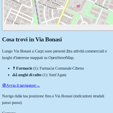
Cosa trovi in
Via Bonasi
Lungo
Via Bonasi
a
Carpi
sono presenti
2
tra attività commerciali e
luoghi d'interesse mappati su OpenStreetMap.
💊
Farmacie
(
1
)
:
Farmacia Comunale Cibeno
⛪
Luoghi di culto
(
1
)
:
Sant'Agata
🧭
Avvia il navigatore
→
Naviga dalla tua posizione fino a
Via Bonasi
(indicazioni stradali
passo passo)