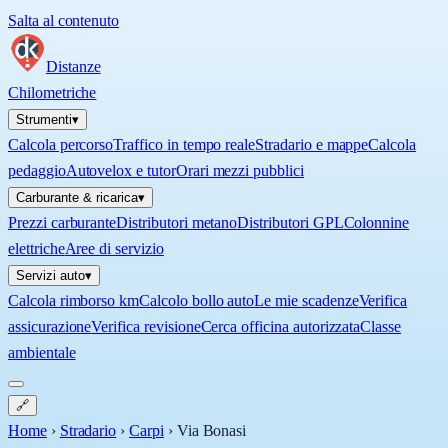
Salta al contenuto
Distanze
Chilometriche
Strumenti
▾
Calcola percorso
Traffico in tempo reale
Stradario e mappe
Calcola
pedaggio
Autovelox e tutor
Orari mezzi pubblici
Carburante & ricarica
▾
Prezzi carburante
Distributori metano
Distributori GPL
Colonnine
elettriche
Aree di servizio
Servizi auto
▾
Calcola rimborso km
Calcolo bollo auto
Le mie scadenze
Verifica
assicurazione
Verifica revisione
Cerca officina autorizzata
Classe
ambientale
🔗
Home
›
Stradario
›
Carpi
›
Via Bonasi