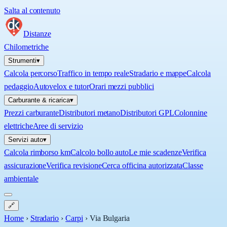
Salta al contenuto
Distanze
Chilometriche
Strumenti
▾
Calcola percorso
Traffico in tempo reale
Stradario e mappe
Calcola
pedaggio
Autovelox e tutor
Orari mezzi pubblici
Carburante & ricarica
▾
Prezzi carburante
Distributori metano
Distributori GPL
Colonnine
elettriche
Aree di servizio
Servizi auto
▾
Calcola rimborso km
Calcolo bollo auto
Le mie scadenze
Verifica
assicurazione
Verifica revisione
Cerca officina autorizzata
Classe
ambientale
🔗
Home
›
Stradario
›
Carpi
›
Via Bulgaria