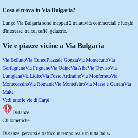
Cosa si trova in Via Bulgaria?
Lungo Via Bulgaria sono mappati 2 tra attività commerciali e luoghi
d'interesse, tra cui caffè, gelaterie.
Vie e piazze vicine a
Via Bulgaria
Via Belluno
Via Cuneo
Piazzale Gorizia
Via Montecarlo
Via
Garfagnana
Via Frignano
Via Udine
Via Alba
Via Treviso
Via
Lunigiana
Via Lidice
Via Fosse Ardeatine
Via Monferrato
Via
Montecassino
Via Romania
Via Montefeltro
Via Massa e Carrara
Via
Malta
Vedi tutte le vie di
Carpi
→
Distanze
Chilometriche
Distanze, percorsi e traffico in tempo reale in tutta Italia.