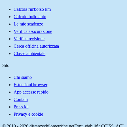
Calcola rimborso km
Calcolo bollo auto
Le mie scadenze
Verifica assicurazione
Verifica revisione
Cerca officina autorizzata
Classe ambientale
Sito
Chi siamo
Estensioni browser
App accesso rapido
Contatti
Press kit
Privacy e cookie
© 2010 -
2026
distanzechilometriche.net
Fonti viabilità: CCISS, ACI,