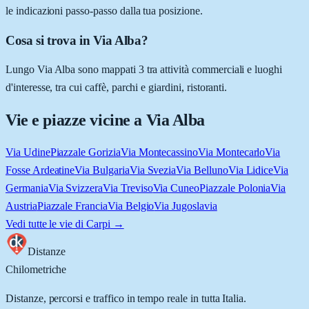
le indicazioni passo-passo dalla tua posizione.
Cosa si trova in Via Alba?
Lungo Via Alba sono mappati 3 tra attività commerciali e luoghi
d'interesse, tra cui caffè, parchi e giardini, ristoranti.
Vie e piazze vicine a
Via Alba
Via Udine
Piazzale Gorizia
Via Montecassino
Via Montecarlo
Via
Fosse Ardeatine
Via Bulgaria
Via Svezia
Via Belluno
Via Lidice
Via
Germania
Via Svizzera
Via Treviso
Via Cuneo
Piazzale Polonia
Via
Austria
Piazzale Francia
Via Belgio
Via Jugoslavia
Vedi tutte le vie di
Carpi
→
Distanze
Chilometriche
Distanze, percorsi e traffico in tempo reale in tutta Italia.