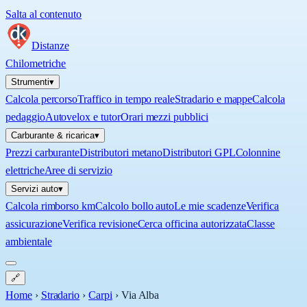
Salta al contenuto
Distanze
Chilometriche
Strumenti
▾
Calcola percorso
Traffico in tempo reale
Stradario e mappe
Calcola
pedaggio
Autovelox e tutor
Orari mezzi pubblici
Carburante & ricarica
▾
Prezzi carburante
Distributori metano
Distributori GPL
Colonnine
elettriche
Aree di servizio
Servizi auto
▾
Calcola rimborso km
Calcolo bollo auto
Le mie scadenze
Verifica
assicurazione
Verifica revisione
Cerca officina autorizzata
Classe
ambientale
🔗
Home
›
Stradario
›
Carpi
›
Via Alba