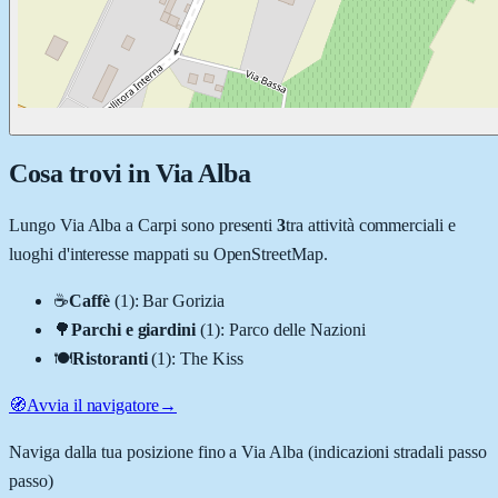
Cosa trovi in
Via Alba
Lungo
Via Alba
a
Carpi
sono presenti
3
tra attività commerciali e
luoghi d'interesse mappati su OpenStreetMap.
☕
Caffè
(
1
)
:
Bar Gorizia
🌳
Parchi e giardini
(
1
)
:
Parco delle Nazioni
🍽️
Ristoranti
(
1
)
:
The Kiss
🧭
Avvia il navigatore
→
Naviga dalla tua posizione fino a
Via Alba
(indicazioni stradali passo
passo)