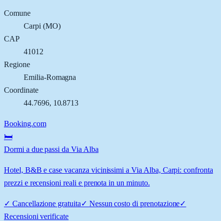
Comune
Carpi
(
MO
)
CAP
41012
Regione
Emilia-Romagna
Coordinate
44.7696
,
10.8713
Booking.com
🛏️
Dormi a due passi da Via Alba
Hotel, B&B e case vacanza vicinissimi a Via Alba, Carpi: confronta
prezzi e recensioni reali e prenota in un minuto.
✓
Cancellazione gratuita
✓
Nessun costo di prenotazione
✓
Recensioni verificate