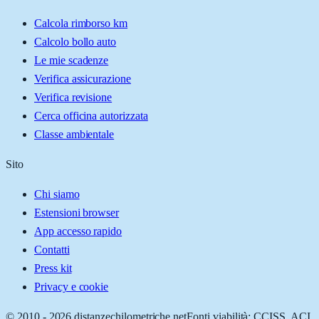
Calcola rimborso km
Calcolo bollo auto
Le mie scadenze
Verifica assicurazione
Verifica revisione
Cerca officina autorizzata
Classe ambientale
Sito
Chi siamo
Estensioni browser
App accesso rapido
Contatti
Press kit
Privacy e cookie
© 2010 -
2026
distanzechilometriche.net
Fonti viabilità: CCISS, ACI,