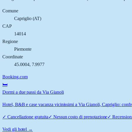
Comune
Capriglio
(
AT
)
CAP
14014
Regione
Piemonte
Coordinate
45.0004
,
7.9977
Booking.com
🛏️
Dormi a due passi da Via Gianoli
Hotel, B&B e case vacanza vicinissimi a Via Gianoli, Capriglio: confro
✓
Cancellazione gratuita
✓
Nessun costo di prenotazione
✓
Recensioni
Vedi gli hotel →