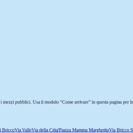
n i mezzi pubblici. Usa il modulo “Come arrivare” in questa pagina per le
i Bricco
Via Valle
Via della Citta'
Piazza Mamma Margherita
Via Bricco S