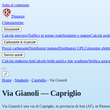
Salta al contenuto
Distanze
Chilometriche
Strumenti
▾
Calcola percorso
Traffico in tempo reale
Stradario e mappe
Calcola ped
Carburante & ricarica
▾
Prezzi carburante
Distributori metano
Distributori GPL
Colonnine elettr
Servizi auto
▾
Calcola rimborso km
Calcolo bollo auto
Le mie scadenze
Verifica assic
🔗
Home
›
Stradario
›
Capriglio
›
Via Gianoli
Via Gianoli
—
Capriglio
Via Gianoli è una via di Capriglio, in provincia di Asti (AT), in Piemon