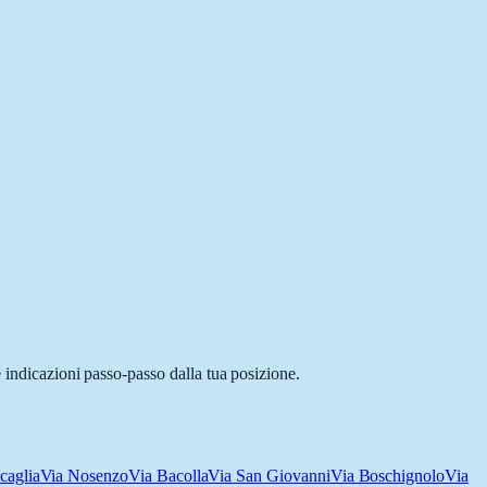
 indicazioni passo-passo dalla tua posizione.
caglia
Via Nosenzo
Via Bacolla
Via San Giovanni
Via Boschignolo
Via