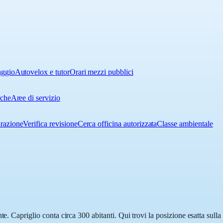
aggio
Autovelox e tutor
Orari mezzi pubblici
iche
Aree di servizio
urazione
Verifica revisione
Cerca officina autorizzata
Classe ambientale
te. Capriglio conta circa 300 abitanti. Qui trovi la posizione esatta sul