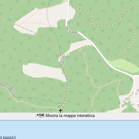
📍
🗺️ Mostra la mappa interattiva
so passo)