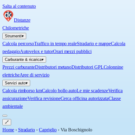
Salta al contenuto
Distanze
Chilometriche
Strumenti
▾
Calcola percorso
Traffico in tempo reale
Stradario e mappe
Calcola
pedaggio
Autovelox e tutor
Orari mezzi pubblici
Carburante & ricarica
▾
Prezzi carburante
Distributori metano
Distributori GPL
Colonnine
elettriche
Aree di servizio
Servizi auto
▾
Calcola rimborso km
Calcolo bollo auto
Le mie scadenze
Verifica
assicurazione
Verifica revisione
Cerca officina autorizzata
Classe
ambientale
🔗
Home
›
Stradario
›
Capriglio
›
Via Boschignolo