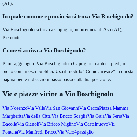
(AT).
In quale comune e provincia si trova Via Boschignolo?
Via Boschignolo si trova a Capriglio, in provincia di Asti (AT),
Piemonte.
Come si arriva a Via Boschignolo?
Puoi raggiungere Via Boschignolo a Capriglio in auto, a piedi, in
bici o con i mezzi pubblici. Usa il modulo “Come arrivare” in questa
pagina per le indicazioni passo-passo dalla tua posizione.
Vie e piazze vicine a
Via Boschignolo
Via Nosenzo
Via Valle
Via San Giovanni
Via Cecca
Piazza Mamma
Margherita
Via della Citta'
Via Bricco Scaglia
Via Gaia
Via Serra
Via
Bacolla
Via Gianoli
Via Bricco Miglino
Via Castelnuovo
Via
Fontana
Via Manfredi Bricco
Via Varo
#passiglio