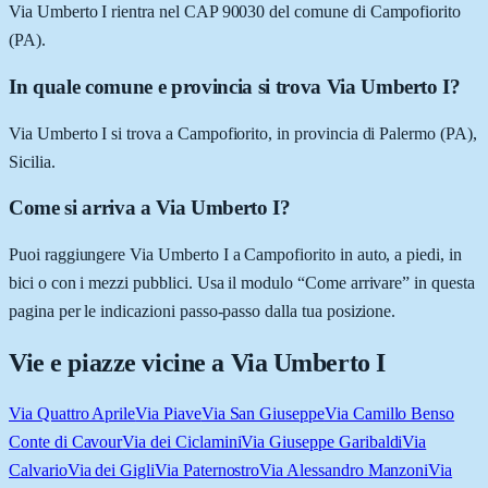
Via Umberto I rientra nel CAP 90030 del comune di Campofiorito
(PA).
In quale comune e provincia si trova Via Umberto I?
Via Umberto I si trova a Campofiorito, in provincia di Palermo (PA),
Sicilia.
Come si arriva a Via Umberto I?
Puoi raggiungere Via Umberto I a Campofiorito in auto, a piedi, in
bici o con i mezzi pubblici. Usa il modulo “Come arrivare” in questa
pagina per le indicazioni passo-passo dalla tua posizione.
Vie e piazze vicine a
Via Umberto I
Via Quattro Aprile
Via Piave
Via San Giuseppe
Via Camillo Benso
Conte di Cavour
Via dei Ciclamini
Via Giuseppe Garibaldi
Via
Calvario
Via dei Gigli
Via Paternostro
Via Alessandro Manzoni
Via