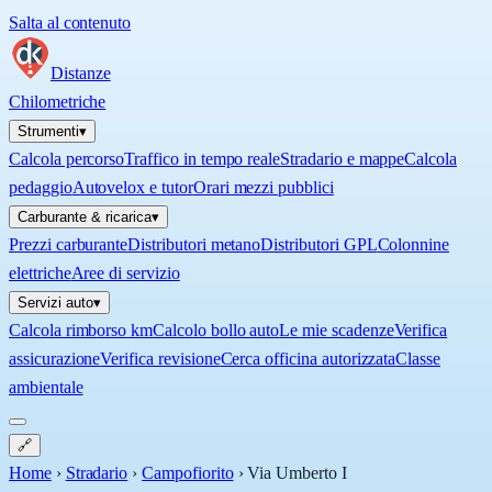
Salta al contenuto
Distanze
Chilometriche
Strumenti
▾
Calcola percorso
Traffico in tempo reale
Stradario e mappe
Calcola
pedaggio
Autovelox e tutor
Orari mezzi pubblici
Carburante & ricarica
▾
Prezzi carburante
Distributori metano
Distributori GPL
Colonnine
elettriche
Aree di servizio
Servizi auto
▾
Calcola rimborso km
Calcolo bollo auto
Le mie scadenze
Verifica
assicurazione
Verifica revisione
Cerca officina autorizzata
Classe
ambientale
🔗
Home
›
Stradario
›
Campofiorito
›
Via Umberto I