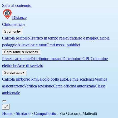
Salta al contenuto
Distanze
Chilometriche
Strumenti
▾
Calcola percorso
Traffico in tempo reale
Stradario e mappe
Calcola
pedaggio
Autovelox e tutor
Orari mezzi pubblici
Carburante & ricarica
▾
Prezzi carburante
Distributori metano
Distributori GPL
Colonnine
elettriche
Aree di servizio
Servizi auto
▾
Calcola rimborso km
Calcolo bollo auto
Le mie scadenze
Verifica
assicurazione
Verifica revisione
Cerca officina autorizzata
Classe
ambientale
🔗
Home
›
Stradario
›
Campofiorito
›
Via Giacomo Matteotti