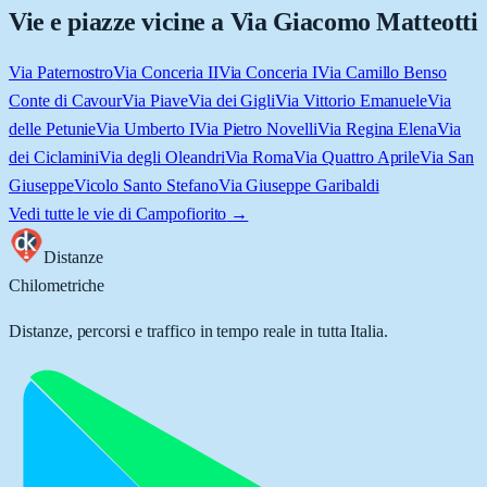
Vie e piazze vicine a
Via Giacomo Matteotti
Via Paternostro
Via Conceria II
Via Conceria I
Via Camillo Benso
Conte di Cavour
Via Piave
Via dei Gigli
Via Vittorio Emanuele
Via
delle Petunie
Via Umberto I
Via Pietro Novelli
Via Regina Elena
Via
dei Ciclamini
Via degli Oleandri
Via Roma
Via Quattro Aprile
Via San
Giuseppe
Vicolo Santo Stefano
Via Giuseppe Garibaldi
Vedi tutte le vie di
Campofiorito
→
Distanze
Chilometriche
Distanze, percorsi e traffico in tempo reale in tutta Italia.