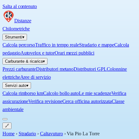
Salta al contenuto
Distanze
Chilometriche
Strumenti
▾
Calcola percorso
Traffico in tempo reale
Stradario e mappe
Calcola
pedaggio
Autovelox e tutor
Orari mezzi pubblici
Carburante & ricarica
▾
Prezzi carburante
Distributori metano
Distributori GPL
Colonnine
elettriche
Aree di servizio
Servizi auto
▾
Calcola rimborso km
Calcolo bollo auto
Le mie scadenze
Verifica
assicurazione
Verifica revisione
Cerca officina autorizzata
Classe
ambientale
🔗
Home
›
Stradario
›
Caltavuturo
›
Via Pio La Torre