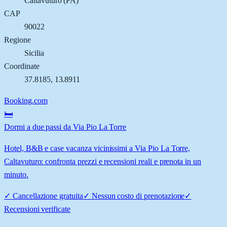
Caltavuturo
(
PA
)
CAP
90022
Regione
Sicilia
Coordinate
37.8185
,
13.8911
Booking.com
🛏️
Dormi a due passi da Via Pio La Torre
Hotel, B&B e case vacanza vicinissimi a Via Pio La Torre,
Caltavuturo: confronta prezzi e recensioni reali e prenota in un
minuto.
✓
Cancellazione gratuita
✓
Nessun costo di prenotazione
✓
Recensioni verificate