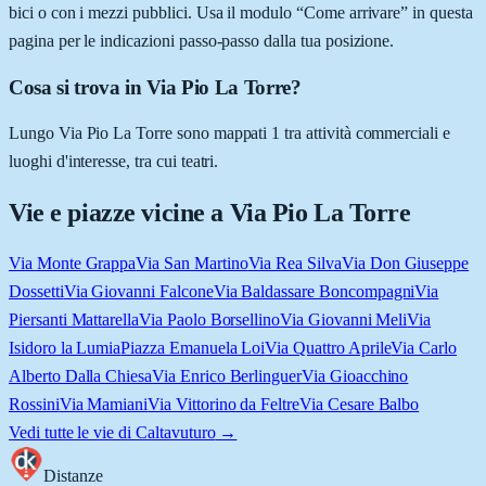
bici o con i mezzi pubblici. Usa il modulo “Come arrivare” in questa
pagina per le indicazioni passo-passo dalla tua posizione.
Cosa si trova in Via Pio La Torre?
Lungo Via Pio La Torre sono mappati 1 tra attività commerciali e
luoghi d'interesse, tra cui teatri.
Vie e piazze vicine a
Via Pio La Torre
Via Monte Grappa
Via San Martino
Via Rea Silva
Via Don Giuseppe
Dossetti
Via Giovanni Falcone
Via Baldassare Boncompagni
Via
Piersanti Mattarella
Via Paolo Borsellino
Via Giovanni Meli
Via
Isidoro la Lumia
Piazza Emanuela Loi
Via Quattro Aprile
Via Carlo
Alberto Dalla Chiesa
Via Enrico Berlinguer
Via Gioacchino
Rossini
Via Mamiani
Via Vittorino da Feltre
Via Cesare Balbo
Vedi tutte le vie di
Caltavuturo
→
Distanze