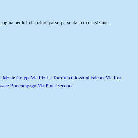
pagina per le indicazioni passo-passo dalla tua posizione.
a Monte Grappa
Via Pio La Torre
Via Giovanni Falcone
Via Rea
assare Boncompagni
Via Purati seconda