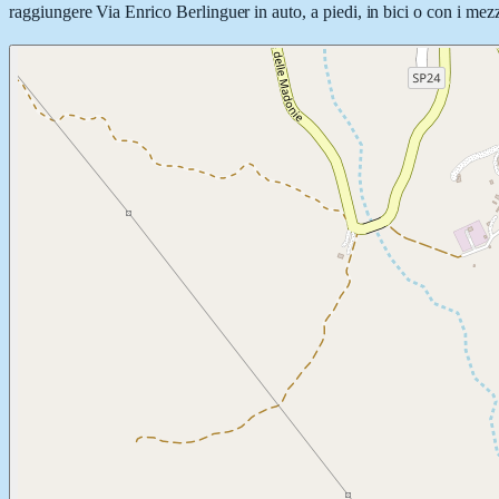
raggiungere Via Enrico Berlinguer in auto, a piedi, in bici o con i mezz