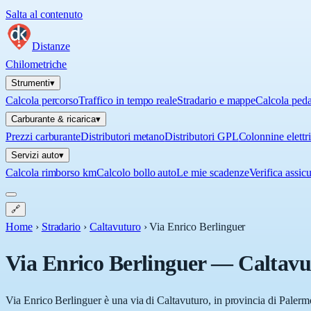
Salta al contenuto
Distanze
Chilometriche
Strumenti
▾
Calcola percorso
Traffico in tempo reale
Stradario e mappe
Calcola ped
Carburante & ricarica
▾
Prezzi carburante
Distributori metano
Distributori GPL
Colonnine elettr
Servizi auto
▾
Calcola rimborso km
Calcolo bollo auto
Le mie scadenze
Verifica assic
🔗
Home
›
Stradario
›
Caltavuturo
›
Via Enrico Berlinguer
Via Enrico Berlinguer
—
Caltavu
Via Enrico Berlinguer è una via di Caltavuturo, in provincia di Palermo 