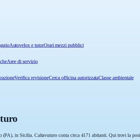
aggio
Autovelox e tutor
Orari mezzi pubblici
iche
Aree di servizio
urazione
Verifica revisione
Cerca officina autorizzata
Classe ambientale
turo
(PA), in Sicilia. Caltavuturo conta circa 4171 abitanti. Qui trovi la pos