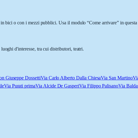
in bici o con i mezzi pubblici. Usa il modulo “Come arrivare” in questa 
ghi d'interesse, tra cui distributori, teatri.
on Giuseppe Dossetti
Via Carlo Alberto Dalla Chiesa
Via San Martino
Vi
le
Via Purati prima
Via Alcide De Gasperi
Via Filippo Palisano
Via Bald