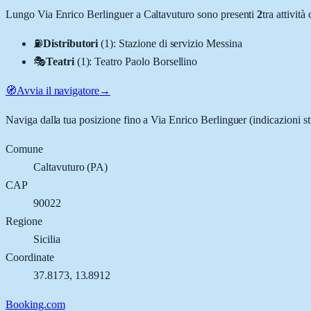
Lungo
Via Enrico Berlinguer
a
Caltavuturo
sono presenti
2
tra attivit
⛽
Distributori
(
1
)
:
Stazione di servizio Messina
🎭
Teatri
(
1
)
:
Teatro Paolo Borsellino
🧭
Avvia il navigatore
→
Naviga dalla tua posizione fino a
Via Enrico Berlinguer
(indicazioni st
Comune
Caltavuturo
(
PA
)
CAP
90022
Regione
Sicilia
Coordinate
37.8173
,
13.8912
Booking.com