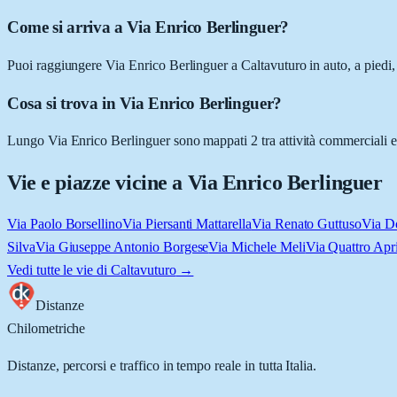
Come si arriva a Via Enrico Berlinguer?
Puoi raggiungere Via Enrico Berlinguer a Caltavuturo in auto, a piedi, 
Cosa si trova in Via Enrico Berlinguer?
Lungo Via Enrico Berlinguer sono mappati 2 tra attività commerciali e luo
Vie e piazze vicine a
Via Enrico Berlinguer
Via Paolo Borsellino
Via Piersanti Mattarella
Via Renato Guttuso
Via D
Silva
Via Giuseppe Antonio Borgese
Via Michele Meli
Via Quattro Apri
Vedi tutte le vie di
Caltavuturo
→
Distanze
Chilometriche
Distanze, percorsi e traffico in tempo reale in tutta Italia.