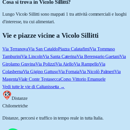
Cosa si trova in Vicolo Sillitti?
Lungo Vicolo Sillitti sono mappati 1 tra attività commerciali e luoghi
d'interesse, tra cui alimentari.
Vie e piazze vicine a
Vicolo Sillitti
Via Terranova
Via San Cataldo
Piazza Calatafimi
Via Tommaso
Tamburini
Via Lincoln
Via Santa Caterina
Via Berengario Gaetani
Via
Girolamo Gravina
Via Polizzi
Via Aiello
Via Rampello
Via
Colasberna
Via Gigino Gattuso
Via Fornaia
Via Nicolò Palmeri
Via
Magenta
Viale Conte Testasecca
Corso Vittorio Emanuele
Vedi tutte le vie di
Caltanissetta
→
Distanze
Chilometriche
Distanze, percorsi e traffico in tempo reale in tutta Italia.