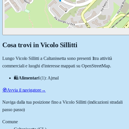
Cosa trovi in
Vicolo Sillitti
Lungo
Vicolo Sillitti
a
Caltanissetta
sono presenti
1
tra attività
commerciali e luoghi d'interesse mappati su OpenStreetMap.
🛍️
Alimentari
(
1
)
:
Ajmal
🧭
Avvia il navigatore
→
Naviga dalla tua posizione fino a
Vicolo Sillitti
(indicazioni stradali
passo passo)
Comune