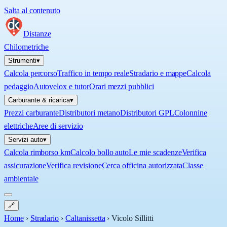
Salta al contenuto
Distanze
Chilometriche
Strumenti
▾
Calcola percorso
Traffico in tempo reale
Stradario e mappe
Calcola
pedaggio
Autovelox e tutor
Orari mezzi pubblici
Carburante & ricarica
▾
Prezzi carburante
Distributori metano
Distributori GPL
Colonnine
elettriche
Aree di servizio
Servizi auto
▾
Calcola rimborso km
Calcolo bollo auto
Le mie scadenze
Verifica
assicurazione
Verifica revisione
Cerca officina autorizzata
Classe
ambientale
🔗
Home
›
Stradario
›
Caltanissetta
›
Vicolo Sillitti