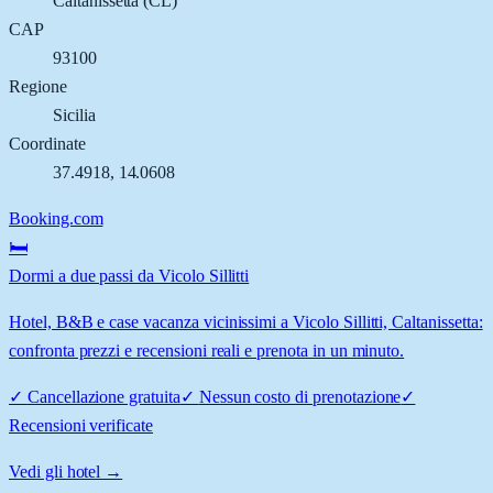
Caltanissetta
(
CL
)
CAP
93100
Regione
Sicilia
Coordinate
37.4918
,
14.0608
Booking.com
🛏️
Dormi a due passi da Vicolo Sillitti
Hotel, B&B e case vacanza vicinissimi a Vicolo Sillitti, Caltanissetta:
confronta prezzi e recensioni reali e prenota in un minuto.
✓
Cancellazione gratuita
✓
Nessun costo di prenotazione
✓
Recensioni verificate
Vedi gli hotel →