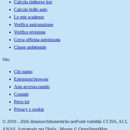
Calcola rimborso km
Calcolo bollo auto
Le mie scadenze
Verifica assicurazione
Verifica revisione
Cerca officina autorizzata
Classe ambientale
Sito
Chi siamo
Estensioni browser
App accesso rapido
Contatti
Press kit
Privacy e cookie
© 2010 -
2026
distanzechilometriche.net
Fonti viabilità: CCISS, ACI,
ANAS, Autostrade per l'Italia · Mappe © OpenStreetMap